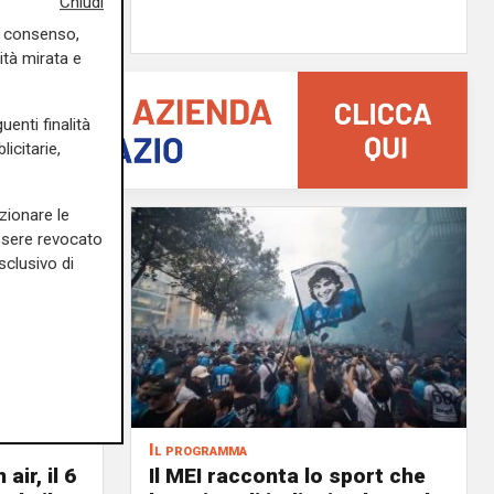
Chiudi
di F.S.
uo consenso,
ità mirata e
uenti finalità
icitarie,
zionare le
essere revocato
sclusivo di
Il programma
air, il 6
Il MEI racconta lo sport che