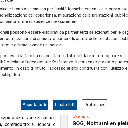
OOKIE
problema di salute, era stato
okie e tecnologie similari per finalità tecniche essenziali e, previo t
orni. Aveva partecipato al
onalizzazione dell'esperienza, misurazione delle prestazioni, pubblic
nell'edizione 1991 con 'La
con piattaforme di audience measurement.
che l'autore della musica di
sonali possono essere elaborati da partner terzi selezionati per le seg
el campo".
personalizzazione di annunci e contenuti, analisi delle prestazioni pubbl
che richiama la copertina del
blico e ottimizzazione dei servizi.
con l’etichetta Ala Bianca. Un
possesso la facoltà di accettare in toto, rifiutare in toto oppure sele
nico, accompagnato dalle date
alità mediante l'accesso alle Preferenze. Il consenso prestato può 
le anche l’annullo filatelico
mento. In caso di rifiuto, l'accesso al sito continuerà con l'utilizzo e
, sua città natale e simbolo
obbligatori.
issione
, si ripercorre la
rriera ricca e poliedrica tra
ine di album e centinaia di
Accetta tutti
Rifiuta tutti
Preferenze
, fatta di poveri, sconfitti,
L'artista
 saputo dare voce a chi non
GOG, Notturni en plein 
 contraddittoria, tenera e