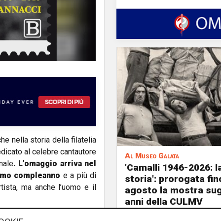
he nella storia della filatelia
dicato al celebre cantautore
Al Museo Galata
onale
. L’omaggio arriva nel
'Camalli 1946-2026: l
simo compleanno
e a più di
storia': prorogata fin
tista, ma anche l’uomo e il
agosto la mostra sug
anni della CULMV
ascorreva spesso le vacanze