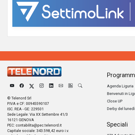
Programm
Agenda Liguria
Benvenuti in Lig
© Telenord Srl
Close UP
P.IVA e CF: 00945590107
Derby del lunedì
ISC. REA - GE: 229501
Sede Legale: Via XX Settembre 41/3
16121 GENOVA
Speciali
PEC:
contabilita@pec.telenord.it
Capitale sociale: 343.598,42 euro i.v.