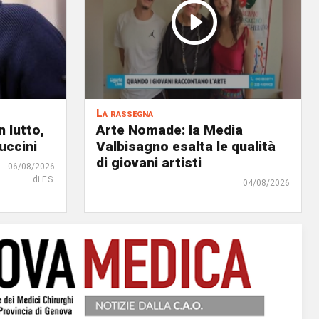
La rassegna
 lutto,
Arte Nomade: la Media
uccini
Valbisagno esalta le qualità
di giovani artisti
06/08/2026
di F.S.
04/08/2026