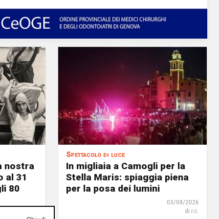
Spettacolo di luce
a nostra
In migliaia a Camogli per la
o al 31
Stella Maris: spiaggia piena
li 80
per la posa dei lumini
03/08/2026
di r.c.
03/08/2026