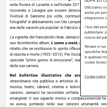
GDPR EU C
nella Riviera di Levante e nell'estate 2011, per un serio 
Utilizziamo co
ricoverato a Lavagna per essere dimesso dopo alcuni gi
anche per pers
Festival di Sanremo più volte, commuovendo l'Ariston 
integrazione 
fotografia" in abbinamento con Ute Lemper. Ma era stato an
I tuoi dati per
una delle canzoni più popolari di Fabrizio de André, "Via d
pubblicitarie: 
La vignetta del francobollo ritrae Jannacci in un’immagine 
ricerca del pub
suo diciottesimo album,
L’uomo a metà
, uscito nel 2003 
Rimane in tuo 
ritratto che ne restituisce lo spirito riflessivo e malinco
specifiche fin
di nascita e morte (1935–2013). Per l’occasione, è disponibi
in qualsiasi mo
speciale "primo giorno di emissione", realizzato a Milano
cookie tecnici 
della sua carriera.
Nel bollettino illustrativo che accompagna l’em
Cookie policy
straordinaria vita pubblica e artistica di Jannacci: una ca
musica, teatro, cabaret, cinema e televisione. Con dec
canzoni, Jannacci ha raccontato un’Italia spesso invisibile
emarginati. Il suo sguardo ironico e compassionevole ha
ne aveva, portando nelle sue canzoni un’umanità vera,