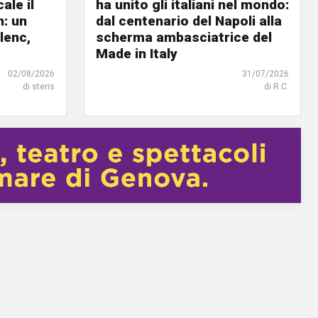
ale il
ha unito gli italiani nel mondo:
n: un
dal centenario del Napoli alla
lenc,
scherma ambasciatrice del
Made in Italy
02/08/2026
31/07/2026
di steris
di R.C.