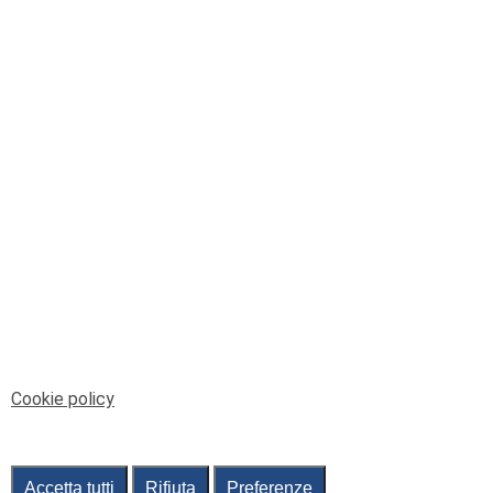
© Telenord Srl
P.IVA e CF: 00945590107 - ISC. REA - GE: 229501
Sede Legale: Via XX Settembre 41/3, 16121 GENOVA
PEC: contabilita@pec.telenord.it
Capitale sociale: 343.598,42 euro i.v.
Tutti i diritti riservati, vietata la copia anche parziale
dei contenuti
pubtelenord@telenord.it
Tel. 010 55 32 701
Informativa della privacy
|
Gestisci consenso
Cookie policy
Accetta tutti
Rifiuta
Preferenze