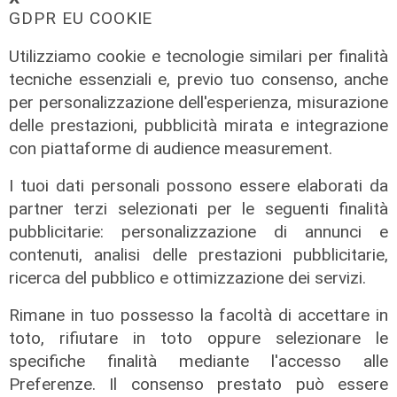
GDPR EU COOKIE
Rinnovo
Utilizziamo cookie e tecnologie similari per finalità
"Non siamo solo organizzatori di
tecniche essenziali e, previo tuo consenso, anche
eventi": i CIV di Genova chiedono
per personalizzazione dell'esperienza, misurazione
più spazio nelle scelte per la città
delle prestazioni, pubblicità mirata e integrazione
06/08/2026
con piattaforme di audience measurement.
di F.S.
I tuoi dati personali possono essere elaborati da
partner terzi selezionati per le seguenti finalità
pubblicitarie: personalizzazione di annunci e
contenuti, analisi delle prestazioni pubblicitarie,
ricerca del pubblico e ottimizzazione dei servizi.
Rimane in tuo possesso la facoltà di accettare in
toto, rifiutare in toto oppure selezionare le
specifiche finalità mediante l'accesso alle
Preferenze. Il consenso prestato può essere