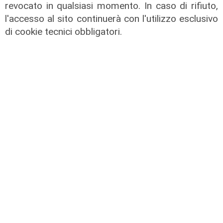
revocato in qualsiasi momento. In caso di rifiuto,
Afa
l'accesso al sito continuerà con l'utilizzo esclusivo
di cookie tecnici obbligatori.
Caldo in Liguria, bollino rosso anche
sabato: settimo giorno consecutivo
06/08/2026
di F.S.