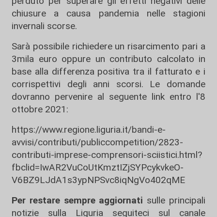
perduto per superare gli effetti negativi delle
chiusure a causa pandemia nelle stagioni
invernali scorse.
Sarà possibile richiedere un risarcimento pari a
3mila euro oppure un contributo calcolato in
base alla differenza positiva tra il fatturato e i
corrispettivi degli anni scorsi. Le domande
dovranno pervenire al seguente link entro l'8
ottobre 2021:
https://www.regione.liguria.it/bandi-e-
avvisi/contributi/publiccompetition/2823-
contributi-imprese-comprensori-sciistici.html?
fbclid=IwAR2VuCoUtKmztIZjSYPcykvkeO-
V6BZ9LJdA1s3ypNPSvc8iqNgVo402qME
Per restare sempre aggiornati
sulle principali
notizie sulla Liguria seguiteci sul canale