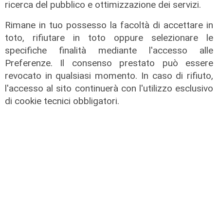
ricerca del pubblico e ottimizzazione dei servizi.
Rimane in tuo possesso la facoltà di accettare in
Emigranti e Nuovi orizzonti, Galotti:
toto, rifiutare in toto oppure selezionare le
“Charleston soprannominata la
specifiche finalità mediante l'accesso alle
“Little Genoa”.
Preferenze. Il consenso prestato può essere
22/10/2021
revocato in qualsiasi momento. In caso di rifiuto,
l'accesso al sito continuerà con l'utilizzo esclusivo
di cookie tecnici obbligatori.
Genova
Emigranti e nuovi orizzonti,