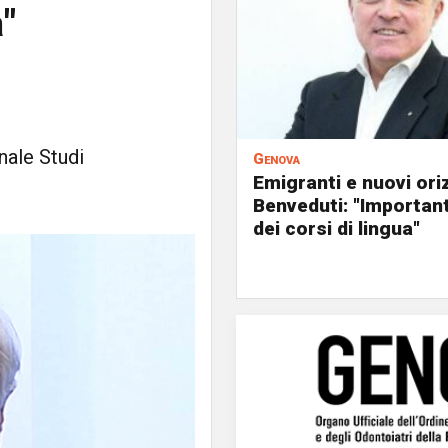
"
nale Studi
Genova
Emigranti e nuovi ori
Benveduti: "Importan
dei corsi di lingua"