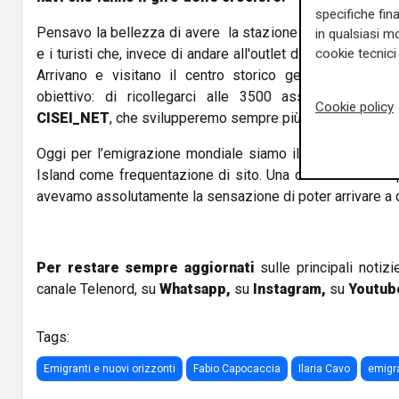
specifiche fin
Pensavo la bellezza di avere la stazione marittima un p
in qualsiasi mo
e i turisti che, invece di andare all'outlet di Serravalle, si 
cookie tecnici 
Arrivano e visitano il centro storico genovese. Pens
obiettivo: di ricollegarci alle 3500 associazioni attr
Cookie policy
CISEI_NET
, che svilupperemo sempre più
Oggi per l’emigrazione mondiale siamo il numero due,
Island come frequentazione di sito. Una cosa che ha so
avevamo assolutamente la sensazione di poter arrivare a q
Per restare sempre aggiornati
sulle principali notizi
canale Telenord, su
Whatsapp,
su
Instagram
,
su
Youtub
Tags:
Emigranti e nuovi orizzonti
Fabio Capocaccia
Ilaria Cavo
emigr