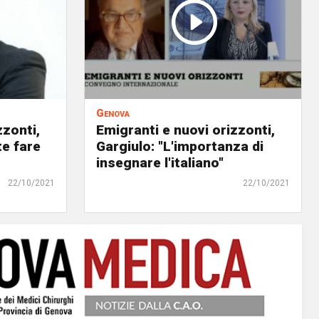
Genova
zzonti,
Emigranti e nuovi orizzonti,
te fare
Gargiulo: "L'importanza di
insegnare l'italiano"
22/10/2021
22/10/2021