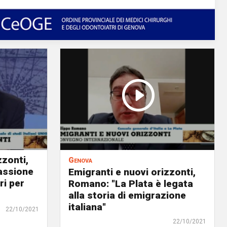
zzonti,
Genova
passione
Emigranti e nuovi orizzonti,
ri per
Romano: "La Plata è legata
alla storia di emigrazione
italiana"
22/10/2021
22/10/2021