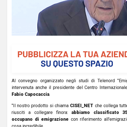
l
a
y
V
i
d
Al convegno organizzato negli studi di Telenord "Emig
e
intervenuta anche il presidente del Centro Internazional
o
Fabio Capocaccia
.
"Il nostro prodotto si chiama
CISEI_NET
che collega tutt
riusciti a collegare finora:
abbiamo classificato 35
occupano di emigrazione
con riferimento all'emigrazi
cosa incredibile.