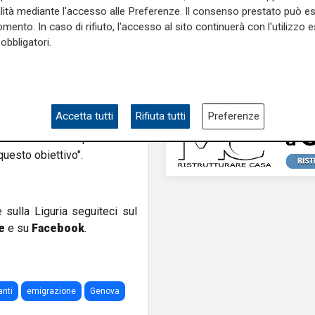
Genoa”.
alità mediante l'accesso alle Preferenze. Il consenso prestato può 
asso dalla Commenda di Pre’
mento. In caso di rifiuto, l'accesso al sito continuerà con l'utilizzo e
orientano sul turismo in città.
obbligatori.
o che questo sia il nostro
averso questa piattaforma,
Accetta tutti
Rifiuta tutti
Preferenze
 come
CISEI_NET
, dopo Ellis
rpreso anche noi perché non
uesto obiettivo".
e sulla Liguria seguiteci sul
e
e su
Facebook
.
anti
emigrazione
Genova