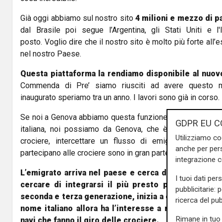
Già oggi abbiamo sul nostro sito
4 milioni e mezzo di p
dal Brasile poi segue l’Argentina, gli Stati Uniti e l'
posto. Voglio dire che il nostro sito è molto più forte all’
nel nostro Paese.
Questa piattaforma la rendiamo disponibile al nuo
Commenda di Pre’ siamo riusciti ad avere questo 
inaugurato speriamo tra un anno. I lavori sono già in corso.
Se noi a Genova abbiamo questa funzione nazionale di ce
GDPR EU C
italiana, noi possiamo da Genova, che è il porto di rif
Utilizziamo co
crociere, intercettare un flusso di emigranti notevol
anche per pers
partecipano alle crociere sono in gran parte discendenti sopr
integrazione 
L’emigrato arriva nel paese e cerca di dissimulare l
I tuoi dati per
cercare di integrarsi il più presto possibile ma q
pubblicitarie: 
seconda e terza generazione, inizia a chiedersi com
ricerca del pub
nome italiano allora ha l’interesse a ritornare in It
Rimane in tuo 
navi che fanno il giro delle crociere.