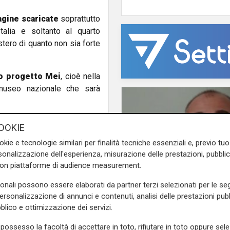
agine scaricate
soprattutto
Italia e soltanto al quarto
estero di quanto non sia forte
vo progetto Mei
, cioè nella
museo nazionale che sarà
lebrazione dell’emigrazione
OOKIE
erimento di ricezione delle
okie e tecnologie similari per finalità tecniche essenziali e, previo t
e perché gli americani che
onalizzazione dell'esperienza, misurazione delle prestazioni, pubblic
attutto in Italia.
con piattaforme di audience measurement.
a sua origine italiana per
sonali possono essere elaborati da partner terzi selezionati per le seg
uando si è integrato, la
personalizzazione di annunci e contenuti, analisi delle prestazioni pubbl
Emigranti e Nuovi ori
e mai io mi chiamo con un
blico e ottimizzazione dei servizi.
Galotti: “Charleston
alia ci ritorna spesso con
soprannominata la “Li
possesso la facoltà di accettare in toto, rifiutare in toto oppure sele