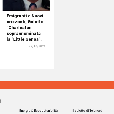
Emigranti e Nuovi
orizzonti, Galotti:
“Charleston
soprannominata
la “Little Genoa”.
22/10/2021
i
Energia & Ecosostenibilità
Il salotto di Telenord