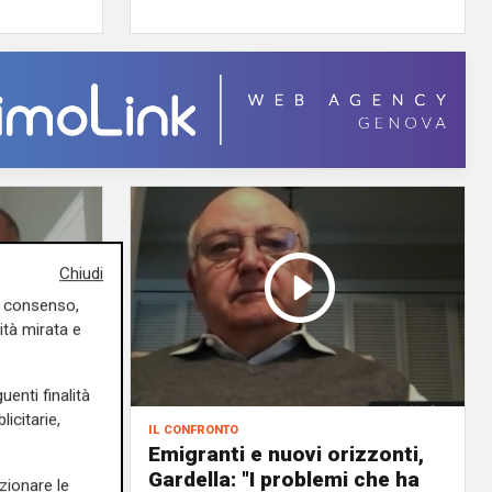
Chiudi
uo consenso,
ità mirata e
uenti finalità
icitarie,
zzonti,
il confronto
Emigranti e nuovi orizzonti,
ttle
Gardella: "I problemi che ha
zionare le