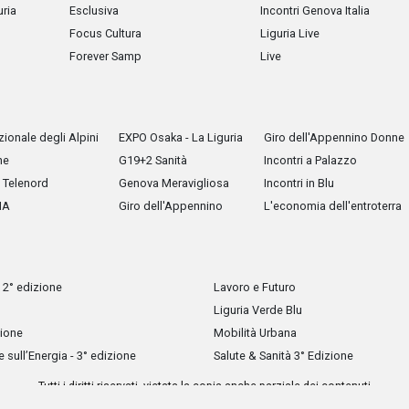
uria
Esclusiva
Incontri Genova Italia
Focus Cultura
Liguria Live
Forever Samp
Live
ionale degli Alpini
EXPO Osaka - La Liguria
Giro dell'Appennino Donne
he
G19+2 Sanità
Incontri a Palazzo
Telenord
Genova Meravigliosa
Incontri in Blu
IA
Giro dell'Appennino
L'economia dell'entroterra
 2° edizione
Lavoro e Futuro
Liguria Verde Blu
zione
Mobilità Urbana
sull’Energia - 3° edizione
Salute & Sanità 3° Edizione
Tutti i diritti riservati, vietata la copia anche parziale dei contenuti