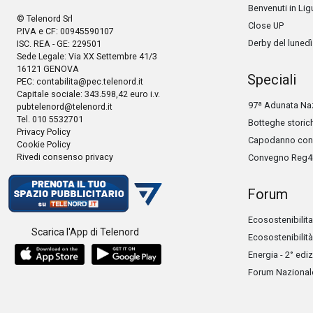
Benvenuti in Lig
© Telenord Srl
Close UP
P.IVA e CF: 00945590107
Derby del lunedì
ISC. REA - GE: 229501
Sede Legale: Via XX Settembre 41/3
16121 GENOVA
Speciali
PEC:
contabilita@pec.telenord.it
Capitale sociale: 343.598,42 euro i.v.
97ª Adunata Naz
pubtelenord@telenord.it
Tel. 010 5532701
Botteghe storic
Privacy Policy
Capodanno con 
Cookie Policy
Rivedi consenso privacy
Convegno Reg4
Forum
Ecosostenibilita
Scarica l'App di Telenord
Ecosostenibilità
Energia - 2° edi
Forum Nazionale 