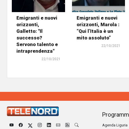
Emigranti e nuovi
Emigranti e nuovi
orizzonti,
orizzonti, Marola :
Galletto: "Il
“Qui l’Italia è un
successo?
mito assoluto”
Servono talento e
22/10/2021
intraprendenza"
22/10/2021
Programm
Agenda Liguria