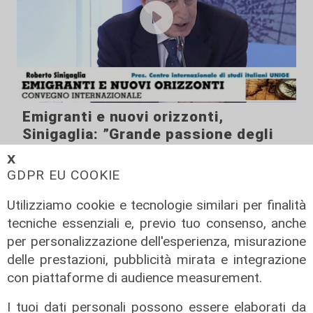
Emigranti e nuovi orizzonti,
Sinigaglia: ”Grande passione degli
studenti stranieri per l’italianità”
𝗫
GDPR EU COOKIE
22/10/2021
Utilizziamo cookie e tecnologie similari per finalità
tecniche essenziali e, previo tuo consenso, anche
per personalizzazione dell'esperienza, misurazione
delle prestazioni, pubblicità mirata e integrazione
con piattaforme di audience measurement.
I tuoi dati personali possono essere elaborati da