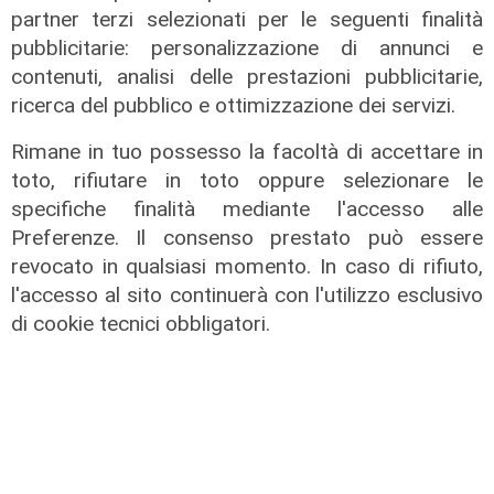
partner terzi selezionati per le seguenti finalità
pubblicitarie: personalizzazione di annunci e
contenuti, analisi delle prestazioni pubblicitarie,
ricerca del pubblico e ottimizzazione dei servizi.
Rimane in tuo possesso la facoltà di accettare in
toto, rifiutare in toto oppure selezionare le
specifiche finalità mediante l'accesso alle
Preferenze. Il consenso prestato può essere
Genova
revocato in qualsiasi momento. In caso di rifiuto,
Emigranti e nuovi orizzonti, Romano:
l'accesso al sito continuerà con l'utilizzo esclusivo
"La Plata è legata alla storia di
di cookie tecnici obbligatori.
emigrazione italiana"
22/10/2021