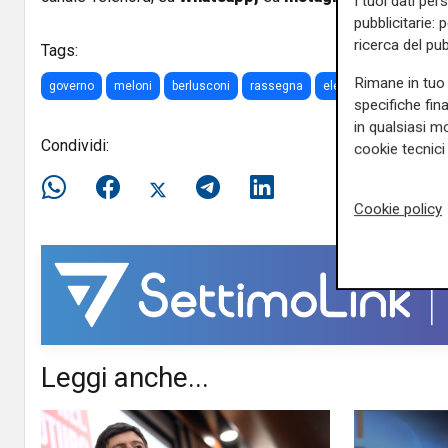
I tuoi dati per
pubblicitarie: 
ricerca del pub
Tags:
Rimane in tuo 
governo
meloni
berlusconi
rassegna
elettorale
forza ital
specifiche fin
in qualsiasi mo
Condividi:
cookie tecnici 
Cookie policy
Leggi anche...