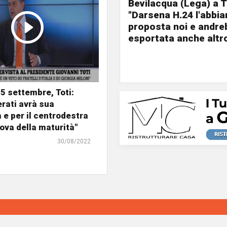
Bevilacqua (Lega) a T
"Darsena H.24 l'abbi
proposta noi e andre
esportata anche altr
25 settembre, Toti:
rati avrà sua
à e per il centrodestra
rova della maturità"
30/08/2022