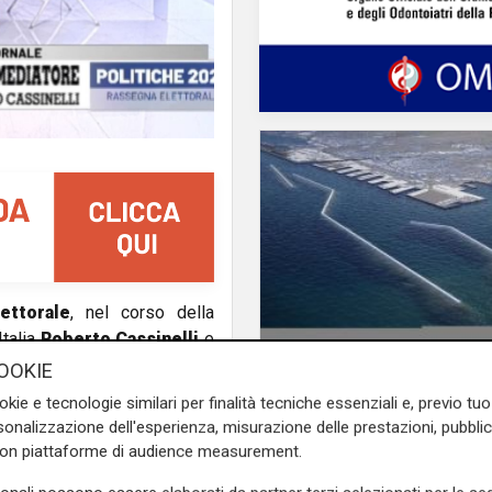
ettorale
, nel corso della
Italia
Roberto Cassinelli
e
 una parte
Meloni e Salvini
OOKIE
Il dibattito
di centrodestra, dall'altra il
Nuova diga, Orlando (
okie e tecnologie similari per finalità tecniche essenziali e, previo t
cittadini meritano
onalizzazione dell'esperienza, misurazione delle prestazioni, pubblic
informazioni traspare
con piattaforme di audience measurement.
e sulla Liguria seguiteci sul
rispetto della legalità
e
e su
Facebook
.