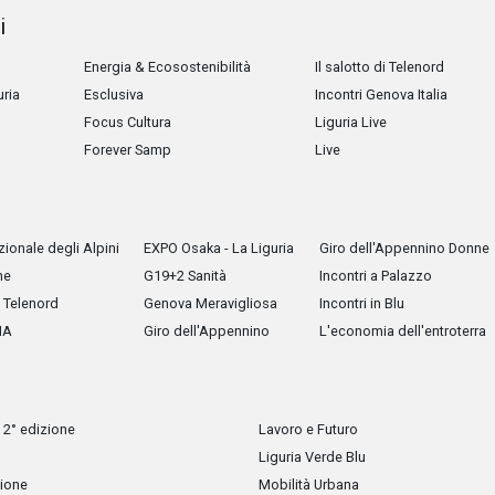
i
Energia & Ecosostenibilità
Il salotto di Telenord
uria
Esclusiva
Incontri Genova Italia
Focus Cultura
Liguria Live
Forever Samp
Live
ionale degli Alpini
EXPO Osaka - La Liguria
Giro dell'Appennino Donne
he
G19+2 Sanità
Incontri a Palazzo
Telenord
Genova Meravigliosa
Incontri in Blu
IA
Giro dell'Appennino
L'economia dell'entroterra
 2° edizione
Lavoro e Futuro
Liguria Verde Blu
zione
Mobilità Urbana