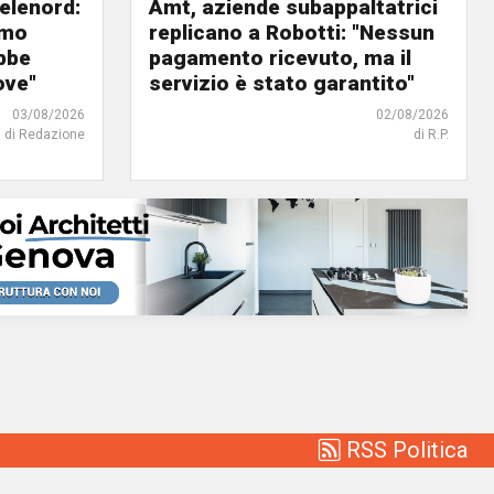
elenord:
Amt, aziende subappaltatrici
amo
replicano a Robotti: "Nessun
bbe
pagamento ricevuto, ma il
ove"
servizio è stato garantito"
03/08/2026
02/08/2026
di Redazione
di R.P.
RSS Politica