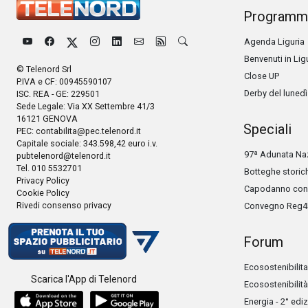
Programm
Agenda Liguria
Benvenuti in Lig
© Telenord Srl
Close UP
P.IVA e CF: 00945590107
Derby del lunedì
ISC. REA - GE: 229501
Sede Legale: Via XX Settembre 41/3
16121 GENOVA
Speciali
PEC:
contabilita@pec.telenord.it
Capitale sociale: 343.598,42 euro i.v.
97ª Adunata Naz
pubtelenord@telenord.it
Tel. 010 5532701
Botteghe storic
Privacy Policy
Capodanno con 
Cookie Policy
Rivedi consenso privacy
Convegno Reg4
Forum
Ecosostenibilita
Scarica l'App di Telenord
Ecosostenibilità
Energia - 2° edi