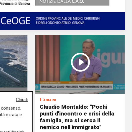
Chiudi
L'analisi
PD): "I
Claudio Montaldo: "Pochi
uo consenso,
punti d'incontro e crisi della
ità mirata e
nti e
famiglia, ma si cerca il
"
nemico nell'immigrato"