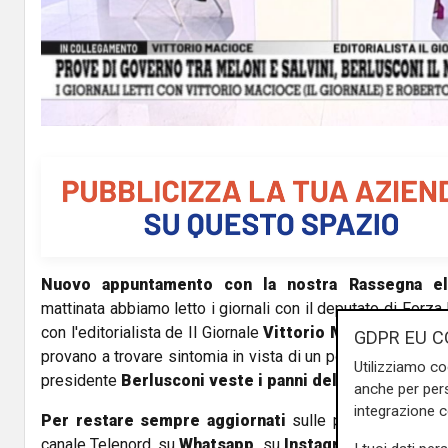
l
a
y
V
i
d
Nuovo appuntamento con la nostra Rassegna el
e
mattinata abbiamo letto i giornali con il deputato di Forza 
o
con l'editorialista de Il Giornale
Vittorio Macioce
. Se da
GDPR EU C
provano a trovare sintomia in vista di un possibile governo 
Utilizziamo co
presidente
Berlusconi veste i panni del mediatore
.
anche per pers
integrazione 
Per restare sempre aggiornati
sulle principali notizi
canale Telenord, su
Whatsapp,
su
Instagram
,
su
Youtub