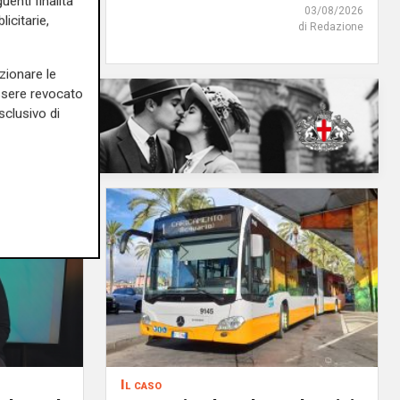
uenti finalità
04/08/2026
03/08/2026
icitarie,
di Redazione
di Redazione
zionare le
essere revocato
sclusivo di
Il caso