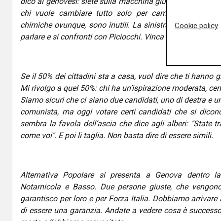
dico ai genovesi: siete sulla macchina giusta, portatela av
chi vuole cambiare tutto solo per cambiare. Certe pro
chimiche ovunque, sono inutili. La sinistra si è zittita. S
Cookie policy
parlare e si confronti con Piciocchi. Vinca il migliore. Ma i
Se il 50% dei cittadini sta a casa, vuol dire che ti hanno g
Mi rivolgo a quel 50%: chi ha un’ispirazione moderata, cent
Siamo sicuri che ci siano due candidati, uno di destra e u
comunista, ma oggi votare certi candidati che si dicono di
sembra la favola dell’ascia che dice agli alberi: "State tr
come voi". E poi li taglia. Non basta dire di essere simili.
Alternativa Popolare si presenta a Genova dentro la 
Notarnicola e Basso. Due persone giuste, che vengono
garantisco per loro e per Forza Italia. Dobbiamo arrivare 
di essere una garanzia. Andate a vedere cosa è success