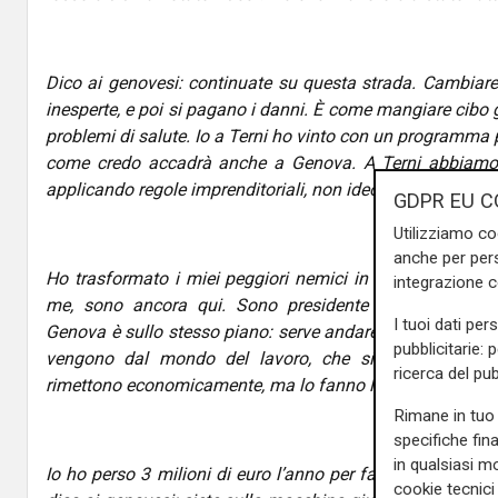
Dico ai genovesi: continuate su questa strada. Cambiare 
inesperte, e poi si pagano i danni. È come mangiare cibo g
problemi di salute. Io a Terni ho vinto con un programma 
come credo accadrà anche a Genova. A Terni abbiamo c
applicando regole imprenditoriali, non ideologiche.
GDPR EU C
Utilizziamo co
anche per pers
Ho trasformato i miei peggiori nemici in sponsor. Dopo s
integrazione 
me, sono ancora qui. Sono presidente della Provincia,
I tuoi dati per
Genova è sullo stesso piano: serve andare oltre destra e 
pubblicitarie: 
vengono dal mondo del lavoro, che si prestano alla
ricerca del pub
rimettono economicamente, ma lo fanno lo stesso.
Rimane in tuo 
specifiche fin
in qualsiasi mo
Io ho perso 3 milioni di euro l’anno per fare politica. Ep
cookie tecnici 