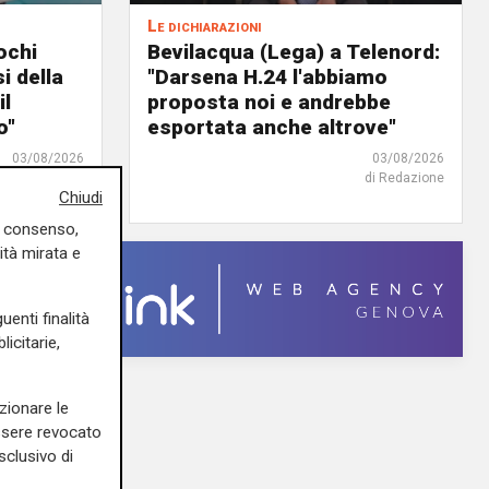
Le dichiarazioni
ochi
Bevilacqua (Lega) a Telenord:
i della
"Darsena H.24 l'abbiamo
il
proposta noi e andrebbe
o"
esportata anche altrove"
03/08/2026
03/08/2026
di Redazione
di Redazione
Chiudi
uo consenso,
ità mirata e
uenti finalità
icitarie,
zionare le
essere revocato
sclusivo di