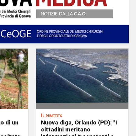
Il dibattito
o di un
Nuova diga, Orlando (PD): "I
cittadini meritano