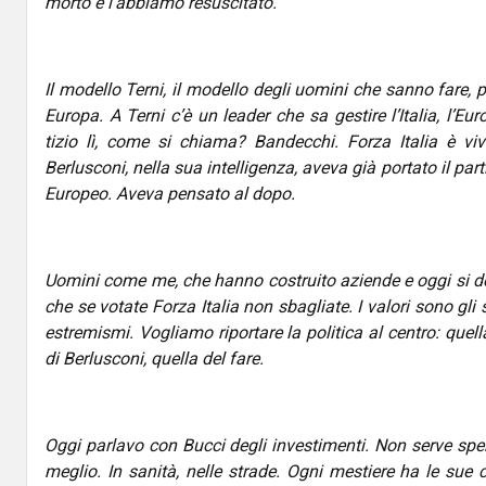
morto e l’abbiamo resuscitato.
Il modello Terni, il modello degli uomini che sanno fare, 
Europa. A Terni c’è un leader che sa gestire l’Italia, l’E
tizio lì, come si chiama? Bandecchi. Forza Italia è vi
Berlusconi, nella sua intelligenza, aveva già portato il part
Europeo. Aveva pensato al dopo.
Uomini come me, che hanno costruito aziende e oggi si de
che se votate Forza Italia non sbagliate. I valori sono gl
estremismi. Vogliamo riportare la politica al centro: quel
di Berlusconi, quella del fare.
Oggi parlavo con Bucci degli investimenti. Non serve spe
meglio. In sanità, nelle strade. Ogni mestiere ha le su