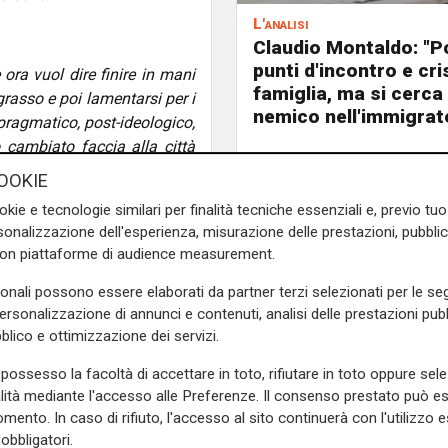
L'analisi
Claudio Montaldo: "P
punti d'incontro e cris
ora vuol dire finire in mani
famiglia, ma si cerca 
rasso e poi lamentarsi per i
nemico nell'immigrat
pragmatico, post-ideologico,
ambiato faccia alla città
OOKIE
okie e tecnologie similari per finalità tecniche essenziali e, previo t
onalizzazione dell'esperienza, misurazione delle prestazioni, pubblic
ette trasmissioni contro di
con piattaforme di audience measurement.
 continuo a fare politica.
sonali possono essere elaborati da partner terzi selezionati per le seg
sinistra. Servono uomini che
personalizzazione di annunci e contenuti, analisi delle prestazioni pubbl
 cosa pubblica. Spesso ci
blico e ottimizzazione dei servizi.
possesso la facoltà di accettare in toto, rifiutare in toto oppure sele
alità mediante l'accesso alle Preferenze. Il consenso prestato può 
mento. In caso di rifiuto, l'accesso al sito continuerà con l'utilizzo e
pure sono ancora qui. Quindi
obbligatori.