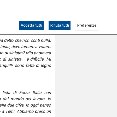
anti. Non fatevi distrarre da
poste, tipo trovare scorie
pero che la Salis ricominci a
l silenzio non aiuta.
Accetta tutti
Rifiuta tutti
Preferenze
ià detto che non conti nulla.
rista, deve tornare a votare.
no di sinistra? Mio padre era
 sinistra... è difficile. Mi
anquilli, sono fatta di legno
lista di Forza Italia con
 dal mondo del lavoro. Io
alle due cifre. Io oggi penso
o a Terni. Abbiamo preso un