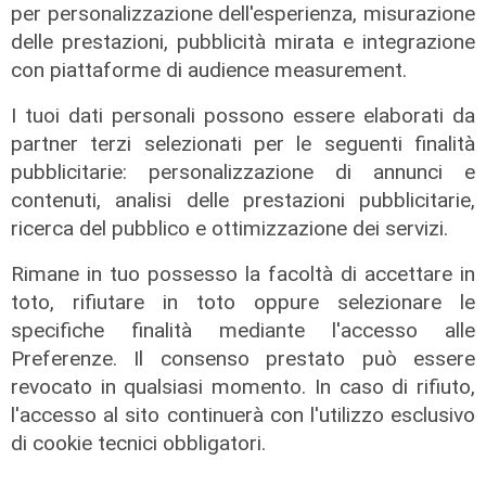
per personalizzazione dell'esperienza, misurazione
L'esclusiva
delle prestazioni, pubblicità mirata e integrazione
Sanna (PD) a Telenord: "Sulle grandi
con piattaforme di audience measurement.
opere servono chiarezza, coperture
e tempi certi"
I tuoi dati personali possono essere elaborati da
08/08/2026
partner terzi selezionati per le seguenti finalità
pubblicitarie: personalizzazione di annunci e
contenuti, analisi delle prestazioni pubblicitarie,
ricerca del pubblico e ottimizzazione dei servizi.
Rimane in tuo possesso la facoltà di accettare in
toto, rifiutare in toto oppure selezionare le
specifiche finalità mediante l'accesso alle
Preferenze. Il consenso prestato può essere
revocato in qualsiasi momento. In caso di rifiuto,
l'accesso al sito continuerà con l'utilizzo esclusivo
di cookie tecnici obbligatori.