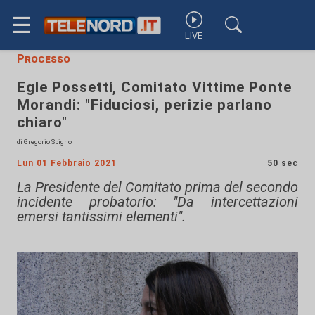
☰
LIVE
Processo
Egle Possetti, Comitato Vittime Ponte
Morandi: "Fiduciosi, perizie parlano
chiaro"
di Gregorio Spigno
Lun 01 Febbraio 2021
50 sec
La Presidente del Comitato prima del secondo
incidente probatorio: "Da intercettazioni
emersi tantissimi elementi".