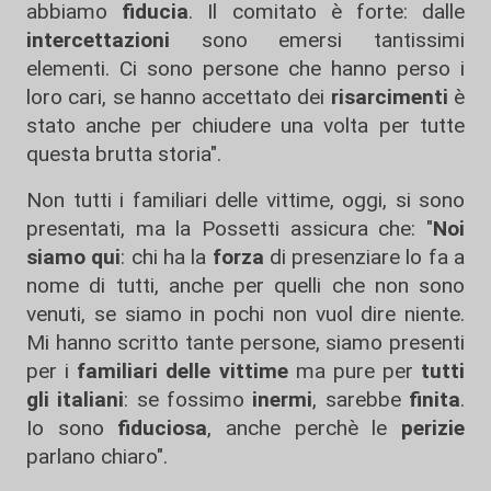
abbiamo
fiducia
. Il comitato è forte: dalle
intercettazioni
sono emersi tantissimi
elementi. Ci sono persone che hanno perso i
loro cari, se hanno accettato dei
risarcimenti
è
stato anche per chiudere una volta per tutte
questa brutta storia".
Non tutti i familiari delle vittime, oggi, si sono
presentati, ma la Possetti assicura che: "
Noi
siamo qui
: chi ha la
forza
di presenziare lo fa a
nome di tutti, anche per quelli che non sono
venuti, se siamo in pochi non vuol dire niente.
Mi hanno scritto tante persone, siamo presenti
per i
familiari delle vittime
ma pure per
tutti
gli italiani
: se fossimo
inermi
, sarebbe
finita
.
Io sono
fiduciosa
, anche perchè le
perizie
parlano chiaro".