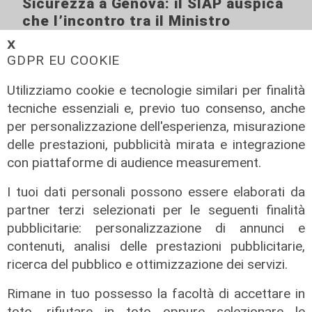
Sicurezza a Genova: il SIAP auspica
che l’incontro tra il Ministro
Piantedosi e la Sindaca Salis riporti
𝗫
il tema nell’alveo corretto dei Patti
GDPR EU COOKIE
per la
Utilizziamo cookie e tecnologie similari per finalità
08/08/2026
tecniche essenziali e, previo tuo consenso, anche
di Redazione
per personalizzazione dell'esperienza, misurazione
delle prestazioni, pubblicità mirata e integrazione
con piattaforme di audience measurement.
I tuoi dati personali possono essere elaborati da
partner terzi selezionati per le seguenti finalità
pubblicitarie: personalizzazione di annunci e
contenuti, analisi delle prestazioni pubblicitarie,
ricerca del pubblico e ottimizzazione dei servizi.
Rimane in tuo possesso la facoltà di accettare in
toto, rifiutare in toto oppure selezionare le