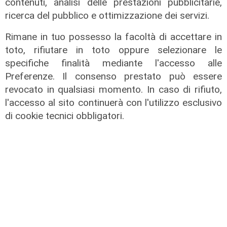
contenuti, analisi delle prestazioni pubblicitarie,
ricerca del pubblico e ottimizzazione dei servizi.
Rimane in tuo possesso la facoltà di accettare in
toto, rifiutare in toto oppure selezionare le
specifiche finalità mediante l'accesso alle
Preferenze. Il consenso prestato può essere
La rassegna
revocato in qualsiasi momento. In caso di rifiuto,
Arte Nomade: la Media Valbisagno
l'accesso al sito continuerà con l'utilizzo esclusivo
esalta le qualità di giovani artisti
di cookie tecnici obbligatori.
04/08/2026