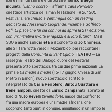
libri e i film da salvare e da portare nell’
isola degli
inquieti
.
“
L’anno scorso –
afferma
Carla Peirolero
,
direttrice artistica della manifestazione
–il 20° SUQ
Festival si era chiuso a Ventimiglia con un reading
dedicato ad Alessandro Leogrande, insieme a Goffredo
Fofi. Ci piace che lui sia con noi ad aprire la 21ª edizione,
con un’iniziativa rivolta ai ragazzi e al loro futuro”.
Ma il
SUQ è anche
solidarietà
e il concerto di
Jo Choneca
,
alle 21 farà rotta verso il Mozambico, per raccontare i
progetti della
Comunità di Sant’ Egidio
.
TEATRO
–
La
rassegna Teatro del Dialogo, cuore del Festival,
presenta otto spettacoli, tra cui due prime nazionali. La
prima è
Da madre a madre
(15-17 giugno, Chiesa di San
Pietro in Banchi), nuovo spettacolo scritto e
interpretato da
Carla Peirolero, Bintou Ouattara e
Irene lamponi
, dirette da
Enrico Campanati
. Ispirato al
libro di
Nuto Revelli
L’anello forte,
nasce dal confronto
fra una madre europea e una madre africana, che
scoprono tanti punti in comune, annullando in un lampo le