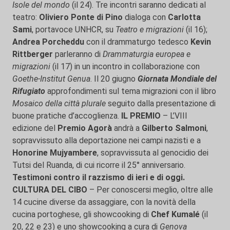
Isole del mondo
(il 24). Tre incontri saranno dedicati al
teatro:
Oliviero Ponte di Pino
dialoga con
Carlotta
Sami
, portavoce UNHCR, su
Teatro e migrazioni
(il 16);
Andrea Porcheddu
con il drammaturgo tedesco
Kevin
Rittberger
parleranno di
Drammaturgia europea e
migrazioni
(il 17) in un incontro in collaborazione con
Goethe-Institut Genua
. Il 20 giugno
Giornata Mondiale del
Rifugiato
approfondimenti sul tema migrazioni con il libro
Mosaico della città plurale
seguito dalla presentazione di
buone pratiche d’accoglienza.
IL PREMIO
– L’VIII
edizione del
Premio Agorà
andrà a
Gilberto Salmoni
,
sopravvissuto alla deportazione nei campi nazisti e a
Honorine Mujyambere
, sopravvissuta al genocidio dei
Tutsi del Ruanda, di cui ricorre il 25° anniversario.
T
estimoni contro il razzismo di ieri e di oggi.
CULTURA DEL CIBO
– Per conoscersi meglio, oltre alle
14 cucine diverse da assaggiare, con la novità della
cucina portoghese, gli showcooking di
Chef Kumalé
(il
20, 22 e 23) e uno showcooking a cura di
Genova