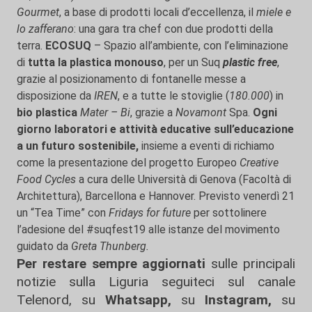
Gourmet
, a base di prodotti locali d’eccellenza, il
miele e
lo zafferano
: una gara tra chef con due prodotti della
terra.
ECOSUQ
– Spazio all’ambiente, con l’eliminazione
di
tutta la plastica monouso
, per un Suq
plastic free
,
grazie al posizionamento di fontanelle messe a
disposizione da
IREN
, e a tutte le stoviglie (
180.000
) in
bio plastica
Mater – Bi
, grazie a
Novamont
Spa.
Ogni
giorno laboratori e attività educative sull’educazione
a un futuro sostenibile,
insieme a eventi di richiamo
come la presentazione del progetto Europeo
Creative
Food Cycles
a cura delle Università di Genova (Facoltà di
Architettura), Barcellona e Hannover. Previsto venerdì 21
un “Tea Time” con
Fridays for future
per sottolinere
l’adesione del #suqfest19 alle istanze del movimento
guidato da
Greta Thunberg.
Per restare sempre aggiornati
sulle principali
notizie sulla Liguria seguiteci sul canale
Telenord, su
Whatsapp,
su
Instagram
,
su