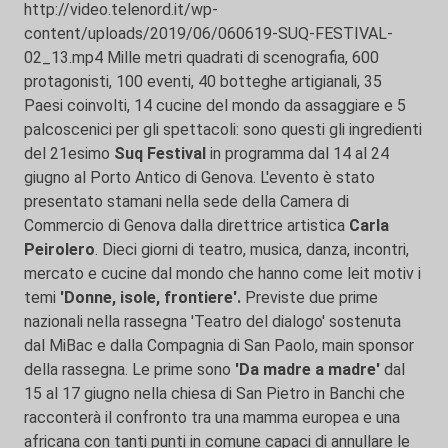
http://video.telenord.it/wp-
content/uploads/2019/06/060619-SUQ-FESTIVAL-
02_13.mp4 Mille metri quadrati di scenografia, 600
protagonisti, 100 eventi, 40 botteghe artigianali, 35
Paesi coinvolti, 14 cucine del mondo da assaggiare e 5
palcoscenici per gli spettacoli: sono questi gli ingredienti
del 21esimo
Suq
Festival
in programma dal 14 al 24
giugno al Porto Antico di Genova. L'evento è stato
presentato stamani nella sede della Camera di
Commercio di Genova dalla direttrice artistica
Carla
Peirolero
. Dieci giorni di teatro, musica, danza, incontri,
mercato e cucine dal mondo che hanno come leit motiv i
temi
'Donne, isole, frontiere'.
Previste due prime
nazionali nella rassegna 'Teatro del dialogo' sostenuta
dal MiBac e dalla Compagnia di San Paolo, main sponsor
della rassegna. Le prime sono
'Da madre a madre'
dal
15 al 17 giugno nella chiesa di San Pietro in Banchi che
racconterà il confronto tra una mamma europea e una
africana con tanti punti in comune capaci di annullare le