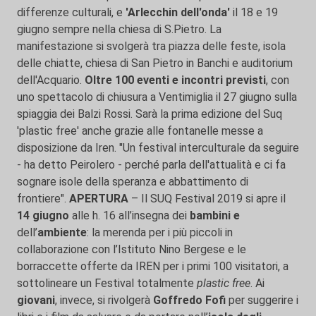
differenze culturali, e
'Arlecchin dell'onda'
il 18 e 19
giugno sempre nella chiesa di S.Pietro. La
manifestazione si svolgerà tra piazza delle feste, isola
delle chiatte, chiesa di San Pietro in Banchi e auditorium
dell'Acquario.
Oltre 100 eventi e incontri previsti
, con
uno spettacolo di chiusura a Ventimiglia il 27 giugno sulla
spiaggia dei Balzi Rossi. Sarà la prima edizione del Suq
'plastic free' anche grazie alle fontanelle messe a
disposizione da Iren. "Un festival interculturale da seguire
- ha detto Peirolero - perché parla dell'attualità e ci fa
sognare isole della speranza e abbattimento di
frontiere".
APERTURA
– Il SUQ Festival 2019 si apre il
14 giugno
alle h. 16 all’insegna dei
bambini e
dell’
ambiente
: la merenda per i più piccoli in
collaborazione con l’Istituto Nino Bergese e le
borraccette offerte da IREN per i primi 100 visitatori, a
sottolineare un Festival totalmente
plastic free
. Ai
giovani
, invece, si rivolgerà
Goffredo Fofi
per suggerire i