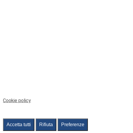
© Telenord Srl
P.IVA e CF: 00945590107 - ISC. REA - GE: 229501
Sede Legale: Via XX Settembre 41/3, 16121 GENOVA
PEC: contabilita@pec.telenord.it
Capitale sociale: 343.598,42 euro i.v.
Tutti i diritti riservati, vietata la copia anche parziale
dei contenuti
pubtelenord@telenord.it
Tel. 010 55 32 701
Informativa della privacy
|
Gestisci consenso
Cookie policy
Accetta tutti
Rifiuta
Preferenze