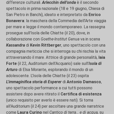
differenze culturali.
Arlecchin dell’onda
è il secondo
spettacolo in prima nazionale (18 e 19 giugno, Chiesa di
San Pietro in Banchi), ideato e interpretato da
Enrico
Bonavera
: la maschera della Commedia dell’Arte viaggia
per mare e legge il mondo contemporaneo. La rassegna
prosegue sull’Isola delle Chiatte (il 20), dove, in
collaborazione con
Goethe-Institut Genua
va in scena
Kassandra
di
Kevin Rittberger
, uno spettacolo con una
compagnia meticcia che si interroga su chi rischia la vita
attraversando il mare. Attrice di grande personalità,
Iaia
Forte
(il 22, Auditorium dell’Acquario) sale sull’
Isola di
Arturo
di Elsa Morante, esplorando il mondo di un
adolescente. L’Isola delle Chiatte (il 23) ospita
L’immaginifica storia di Esperer
di
Antonio Damasco
,
uno spettacolo performance a cui tutti possono
assistere dopo avere ritirato il
Certifica di esistenza
(unico requisito per averlo è essere nati). Si torna
all’Auditorium (il 24) per ascoltare una grande narratrice
come
Laura Curino
nel
Cantico di terra… e di acqua,
su