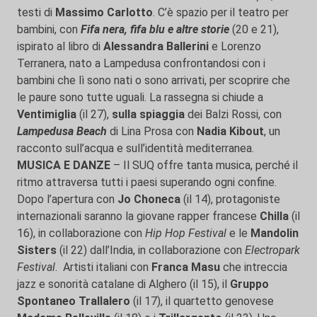
testi di
Massimo Carlotto
. C’è spazio per il teatro per
bambini, con
Fifa nera, fifa blu e altre storie
(20 e 21),
ispirato al libro di
Alessandra Ballerini
e Lorenzo
Terranera, nato a Lampedusa confrontandosi con i
bambini che lì sono nati o sono arrivati, per scoprire che
le paure sono tutte uguali. La rassegna si chiude a
Ventimiglia
(il 27),
sulla spiaggia
dei Balzi Rossi, con
Lampedusa Beach
di Lina Prosa con
Nadia Kibout
, un
racconto sull’acqua e sull’identità mediterranea.
MUSICA E DANZE
– Il SUQ offre tanta musica, perché il
ritmo attraversa tutti i paesi superando ogni confine.
Dopo l’apertura con
Jo Choneca
(il 14), protagoniste
internazionali saranno la giovane rapper francese
Chilla
(il
16), in collaborazione con
Hip Hop Festival
e le
Mandolin
Sisters
(il 22) dall’India, in collaborazione con
Electropark
Festival
. Artisti italiani con
Franca Masu
che intreccia
jazz e sonorità catalane di Alghero (il 15), il
Gruppo
Spontaneo Trallalero
(il 17), il quartetto genovese