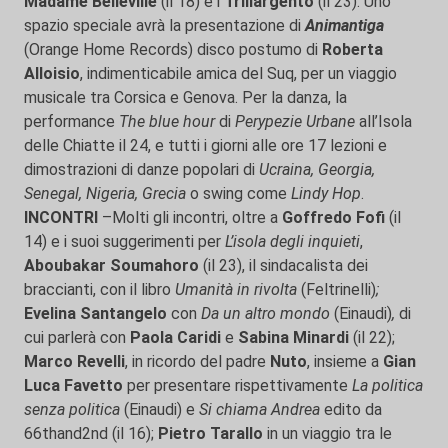
Madame Belleville
(il 18) e i
Trillargento
(il 23). Uno
spazio speciale avrà la presentazione di
Animantiga
(Orange Home Records) disco postumo di
Roberta
Alloisio
, indimenticabile amica del Suq, per un viaggio
musicale tra Corsica e Genova. Per la danza, la
performance
The blue hour
di
Perypezie Urbane
all’Isola
delle Chiatte il 24, e tutti i giorni alle ore 17 lezioni e
dimostrazioni di danze popolari di
Ucraina, Georgia,
Senegal, Nigeria, Grecia
o swing come
Lindy Hop
.
INCONTRI
–Molti gli incontri, oltre a
Goffredo Fofi
(il
14) e i suoi suggerimenti per
L’isola degli inquieti
,
Aboubakar Soumahoro
(il 23), il sindacalista dei
braccianti, con il libro
Umanità in rivolta
(Feltrinelli)
;
Evelina Santangelo
con
Da un altro mondo
(Einaudi)
,
di
cui parlerà con
Paola Caridi
e
Sabina Minardi
(il 22);
Marco Revelli
, in ricordo del padre
Nuto
, insieme a
Gian
Luca Favetto
per presentare rispettivamente
La politica
senza politica
(Einaudi) e
Si chiama Andrea
edito da
66thand2nd (il 16);
Pietro Tarallo
in un viaggio tra le