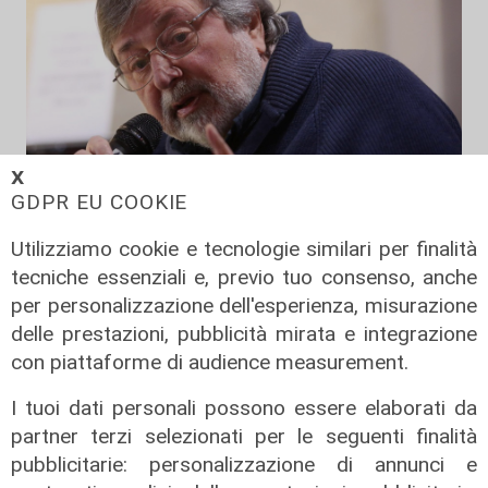
𝗫
GDPR EU COOKIE
Utilizziamo cookie e tecnologie similari per finalità
Addio
tecniche essenziali e, previo tuo consenso, anche
Mondo della musica in lutto, è
per personalizzazione dell'esperienza, misurazione
morto Francesco Guccini
delle prestazioni, pubblicità mirata e integrazione
con piattaforme di audience measurement.
06/08/2026
di F.S.
I tuoi dati personali possono essere elaborati da
partner terzi selezionati per le seguenti finalità
pubblicitarie: personalizzazione di annunci e