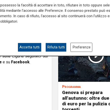
mo anno di mandato.
possesso la facoltà di accettare in toto, rifiutare in toto oppure sele
alità mediante l'accesso alle Preferenze. Il consenso prestato può 
o è anche a livello nazionale
mento. In caso di rifiuto, l'accesso al sito continuerà con l'utilizzo e
a fatto qualcosa che non si è
obbligatori.
rlo con qualità. Noi stiamo
 condizioni meteo ce lo
rarci sulla ricostruzione per
ndi. Porteremo 105 milioni di
Accetta tutti
Rifiuta tutti
Preferenze
e sulla Liguria seguiteci sul
e
e su
Facebook
.
Programma
Genova si prepara
all'autunno: oltre due
di euro per la pulizia d
torrenti