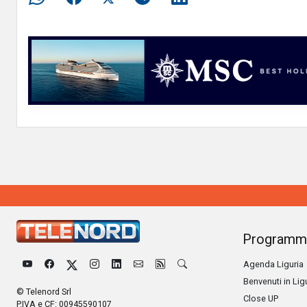
Programm
Agenda Liguria
Benvenuti in Lig
© Telenord Srl
Close UP
P.IVA e CF: 00945590107