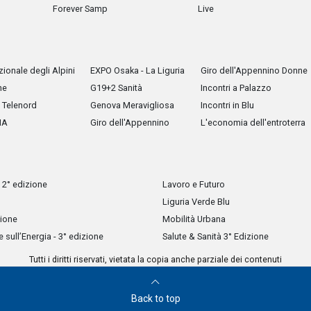
Forever Samp
Live
ionale degli Alpini
EXPO Osaka - La Liguria
Giro dell'Appennino Donne
he
G19+2 Sanità
Incontri a Palazzo
Telenord
Genova Meravigliosa
Incontri in Blu
IA
Giro dell'Appennino
L'economia dell'entroterra
 2° edizione
Lavoro e Futuro
Liguria Verde Blu
zione
Mobilità Urbana
sull’Energia - 3° edizione
Salute & Sanità 3° Edizione
Tutti i diritti riservati, vietata la copia anche parziale dei contenuti
Back to top