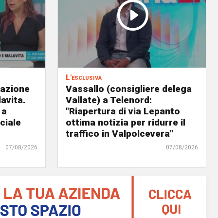
L'esclusiva
eazione
Vassallo (consigliere delega
avita.
Vallate) a Telenord:
 a
"Riapertura di via Lepanto
ciale
ottima notizia per ridurre il
traffico in Valpolcevera"
07/08/2026
07/08/2026