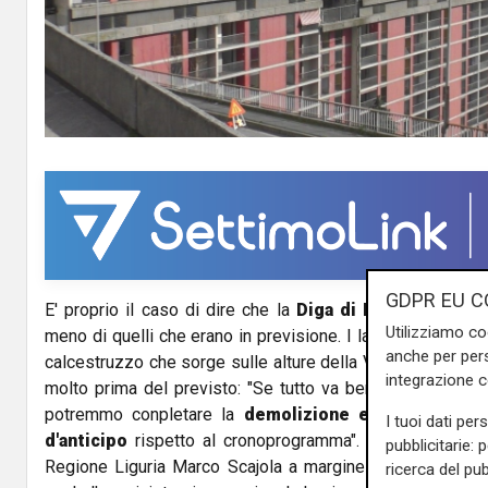
l
a
y
V
i
d
GDPR EU C
E' proprio il caso di dire che la
Diga di Begato
ha i gio
e
Utilizziamo co
meno di quelli che erano in previsione. I lavori di demoli
anche per pers
o
calcestruzzo che sorge sulle alture della Valpolcevera, in
integrazione 
molto prima del previsto: "Se tutto va bene e non ci sara
potremmo conpletare la
demolizione entro la fine 
I tuoi dati per
d'anticipo
rispetto al cronoprogramma". Ad annunciarlo è
pubblicitarie: 
Regione Liguria Marco Scajola a margine della conferenza
ricerca del pub