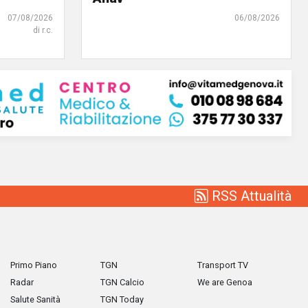
07/08/2026
06/08/2026
di r.c.
RSS Attualità
Primo Piano
TGN
Transport TV
Radar
TGN Calcio
We are Genoa
Salute Sanità
TGN Today