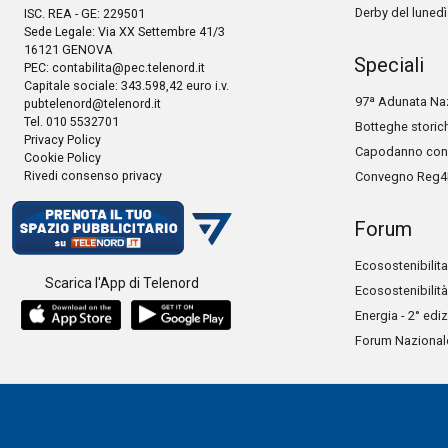
Derby del lunedì
ISC. REA - GE: 229501
Sede Legale: Via XX Settembre 41/3
16121 GENOVA
Speciali
PEC:
contabilita@pec.telenord.it
Capitale sociale: 343.598,42 euro i.v.
97ª Adunata Naz
pubtelenord@telenord.it
Tel. 010 5532701
Botteghe storic
Privacy Policy
Capodanno con 
Cookie Policy
Rivedi consenso privacy
Convegno Reg4
Forum
Ecosostenibilita
Scarica l'App di Telenord
Ecosostenibilità
Energia - 2° edi
Forum Nazionale 