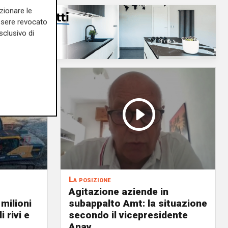
zionare le
essere revocato
sclusivo di
La posizione
Agitazione aziende in
 milioni
subappalto Amt: la situazione
i rivi e
secondo il vicepresidente
Anav