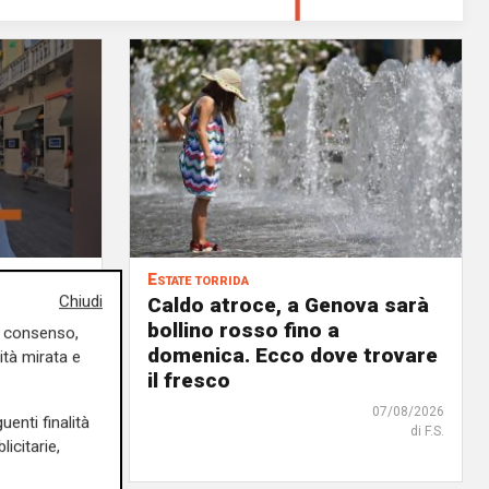
Estate torrida
Chiudi
o
Caldo atroce, a Genova sarà
bollino rosso fino a
uo consenso,
no, ma
domenica. Ecco dove trovare
ità mirata e
 chi
il fresco
07/08/2026
uenti finalità
di F.S.
07/08/2026
icitarie,