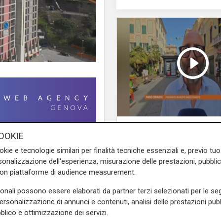
L'intervista
OOKIE
Pres. Ceraudo (Medi
rni contati, che sono anche
Ponente): "Non
okie e tecnologie similari per finalità tecniche essenziali e, previo t
zione del mostro di acciaio e
demonizziamo nessu
onalizzazione dell'esperienza, misurazione delle prestazioni, pubblic
fatti, potrebbero concludersi
tolleranza zero verso
con piattaforme di audience measurement.
nno ritardi dovuti al meteo,
porta degrado"
di ottobre
, con
due mesi
sonali possono essere elaborati da partner terzi selezionati per le seg
 l'assessore all'edilizia di
personalizzazione di annunci e contenuti, analisi delle prestazioni pubbl
 "Un anno di Giunta", nella
blico e ottimizzazione dei servizi.