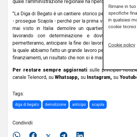
quale l'amministrazione regionale ha ripercorso il suo pri
Rimane in tuo 
specifiche fin
"La Diga di Begato è un cantiere storico per la Liguria ma l
in qualsiasi mo
- prosegue Scajola - perché per la prima volta la Liguria h
cookie tecnici 
mai visto in Italia: demolire un quartiere per ricostrui
lavorando con determinazione e dovremmo, se le
permetteranno, anticipare la fine dei lavori per poi concent
Cookie policy
la quale abbiamo fatto un grande lavoro per avere tanti fo
finanziamenti, un risultato che non si è mai visto prima".
Per restare sempre aggiornati
sulle principali notizi
canale Telenord, su
Whatsapp,
su
Instagram
,
su
Youtub
Tags:
diga di begato
demolizione
anticipo
scajola
Condividi: