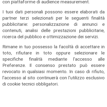
dell'estate, preti e suore contro
con piattaforme di audience measurement.
sindaci e parlamentari
I tuoi dati personali possono essere elaborati da
08/08/2026
partner terzi selezionati per le seguenti finalità
di Redazione
pubblicitarie: personalizzazione di annunci e
contenuti, analisi delle prestazioni pubblicitarie,
ricerca del pubblico e ottimizzazione dei servizi.
Rimane in tuo possesso la facoltà di accettare in
toto, rifiutare in toto oppure selezionare le
specifiche finalità mediante l'accesso alle
Preferenze. Il consenso prestato può essere
revocato in qualsiasi momento. In caso di rifiuto,
l'accesso al sito continuerà con l'utilizzo esclusivo
di cookie tecnici obbligatori.