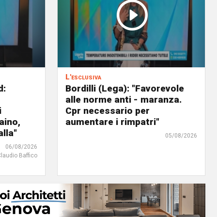
L'esclusiva
d:
Bordilli (Lega): "Favorevole
alle norme anti - maranza.
i
Cpr necessario per
aino,
aumentare i rimpatri"
lla"
05/08/2026
06/08/2026
Claudio Baffico