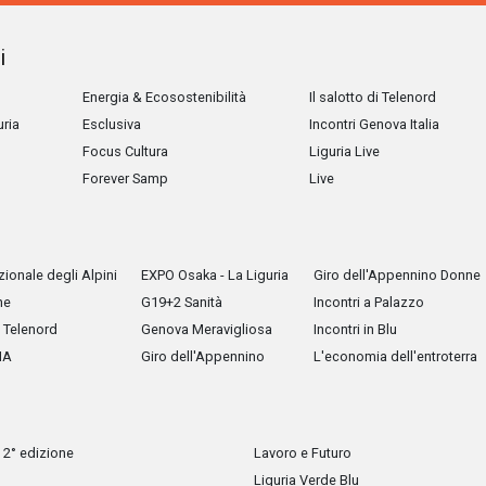
i
Energia & Ecosostenibilità
Il salotto di Telenord
uria
Esclusiva
Incontri Genova Italia
Focus Cultura
Liguria Live
Forever Samp
Live
ionale degli Alpini
EXPO Osaka - La Liguria
Giro dell'Appennino Donne
he
G19+2 Sanità
Incontri a Palazzo
Telenord
Genova Meravigliosa
Incontri in Blu
IA
Giro dell'Appennino
L'economia dell'entroterra
 2° edizione
Lavoro e Futuro
Liguria Verde Blu