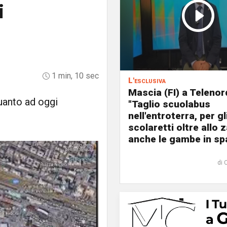
i
1 min, 10 sec
L'esclusiva
Mascia (FI) a Telenor
uanto ad oggi
"Taglio scuolabus
nell'entroterra, per gl
scolaretti oltre allo z
anche le gambe in spa
di 