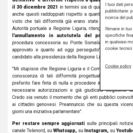
I tuoi dati per
il 30 dicembre 2021
in termini sia di quantità, decisame
pubblicitarie: 
anche questi raddoppiati rispetto a quanto deliberato dal
ricerca del pub
visto che tali difformità già erano state riscontrate nell
Autorità portuale a Regione Liguria, ritengo non più differ
Rimane in tuo 
specifiche fin
l'annullamento in autotutela del provvedimento
in qualsiasi mo
procedura concessoria su Ponte Somalia, essendo pales
cookie tecnici 
approvato e quanto ad oggi perseguito". Lo scrive in
candidato alla presidenza della Regione Liguria,
Andrea O
Cookie policy
"Mi stupisce che Regione Liguria e il Commissario Bucci
conoscenza di tali difformità progettuali - prosegue
preferito fare finta di nulla e procedere in un percorso d
necessarie autorizzazioni e già giudicato illegittimo da
Credo sia venuto il momento che gli enti pubblici coinvolt
ai cittadini genovesi. Preannuncio che su questa vicen
giorni una iniziativa parlamentare".
Per restare sempre aggiornati
sulle principali notizi
canale Telenord, su
Whatsapp,
su
Instagram
,
su
Youtub