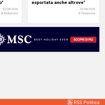
o"
esportata anche altrove"
03/08/2026
03/08/2026
di Redazione
di Redazione
RSS Politica