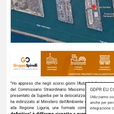
"Ho appreso che negli scorsi giorni l'Autorita' di sistema
GDPR EU C
del Commissario Straordinario Massimo Seno, nel proc
presentato da Superba per la delocalizzazione dei propri
Utilizziamo co
ha indirizzato al Ministero dell’Ambiente e per conosc
anche per pers
alla Regione Liguria, una formale comunicazione dich
integrazione 
definitivo" è difforme rispetto a quanto deliberato