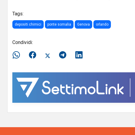
Tags:
depositi chimici
ponte somalia
Genova
orlando
Condividi: