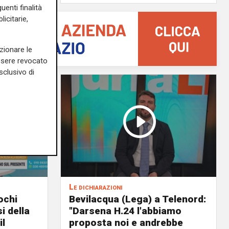
uenti finalità
icitarie,
zionare le
essere revocato
sclusivo di
Le dichiarazioni
ochi
Bevilacqua (Lega) a Telenord:
i della
"Darsena H.24 l'abbiamo
il
proposta noi e andrebbe