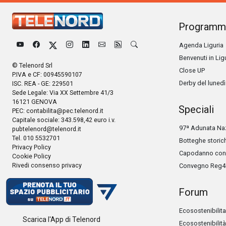
Programm
Agenda Liguria
Benvenuti in Lig
© Telenord Srl
Close UP
P.IVA e CF: 00945590107
Derby del lunedì
ISC. REA - GE: 229501
Sede Legale: Via XX Settembre 41/3
16121 GENOVA
Speciali
PEC:
contabilita@pec.telenord.it
Capitale sociale: 343.598,42 euro i.v.
97ª Adunata Naz
pubtelenord@telenord.it
Tel. 010 5532701
Botteghe storic
Privacy Policy
Capodanno con 
Cookie Policy
Rivedi consenso privacy
Convegno Reg4
Forum
Ecosostenibilita
Scarica l'App di Telenord
Ecosostenibilità