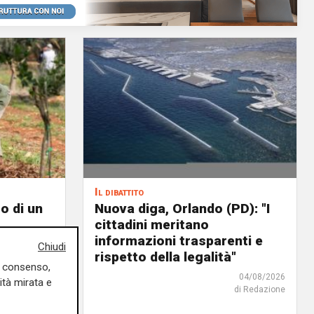
Il dibattito
o di un
Nuova diga, Orlando (PD): "I
cittadini meritano
icoltura
informazioni trasparenti e
Chiudi
rispetto della legalità"
04/08/2026
uo consenso,
di Redazione
04/08/2026
ità mirata e
di Redazione