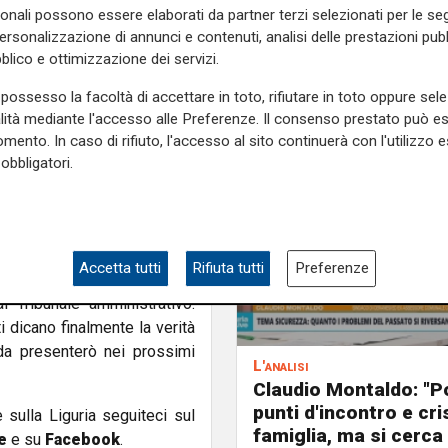
sonali possono essere elaborati da partner terzi selezionati per le seg
nte superiori, sia di accosti,
personalizzazione di annunci e contenuti, analisi delle prestazioni pubbl
 Comitato portuale. Per cui,
blico e ottimizzazione dei servizi.
'aprile 2023 e notificate da
ibile da parte dell'Authority
possesso la facoltà di accettare in toto, rifiutare in toto oppure sele
alità mediante l'accesso alle Preferenze. Il consenso prestato può 
 di autorizzazione
della
mento. In caso di rifiuto, l'accesso al sito continuerà con l'utilizzo e
e la difformità tra quanto
obbligatori.
 una nota il deputato Pd e
rlando
.
, pur evidentemente messi a
 l'esponente dem - abbiano
Accetta tutti
Rifiuta tutti
Preferenze
i ricollocamento privo delle
l Tribunale amministrativo.
i dicano finalmente la verità
da presenterò nei prossimi
L'analisi
Claudio Montaldo: "P
punti d'incontro e cris
e sulla Liguria seguiteci sul
famiglia, ma si cerca 
e
e su
Facebook
.