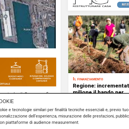
Il finanziamento
Regione: incrementat
milione il bando per
 portuale di Genova, a firma
l'innovazione nell'agr
OOKIE
edimento di VIA nazionale
 depositi su Ponte Somalia,
okie e tecnologie similari per finalità tecniche essenziali e, previo t
enza al Comune di Genova ed
onalizzazione dell'esperienza, misurazione delle prestazioni, pubblic
iarando che il "
progetto
con piattaforme di audience measurement.
 dal Comitato di Gestione