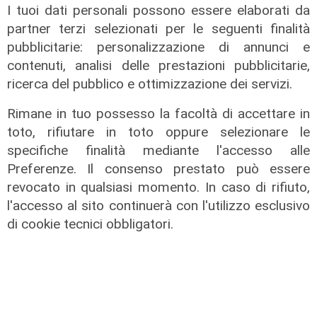
via Lepanto ottima notizia per
I tuoi dati personali possono essere elaborati da
ridurre il traffico in Valpolcevera"
partner terzi selezionati per le seguenti finalità
pubblicitarie: personalizzazione di annunci e
07/08/2026
contenuti, analisi delle prestazioni pubblicitarie,
ricerca del pubblico e ottimizzazione dei servizi.
Rimane in tuo possesso la facoltà di accettare in
toto, rifiutare in toto oppure selezionare le
specifiche finalità mediante l'accesso alle
Preferenze. Il consenso prestato può essere
revocato in qualsiasi momento. In caso di rifiuto,
l'accesso al sito continuerà con l'utilizzo esclusivo
di cookie tecnici obbligatori.
L'intervista
Pres. Ceraudo (Medio Ponente):
"Non demonizziamo nessuno, ma
tolleranza zero verso chi porta
degrado"