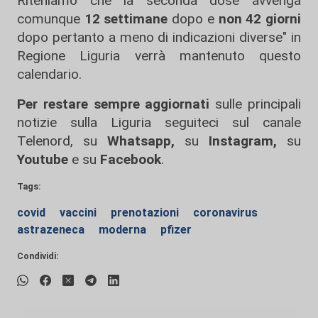
Riteniamo che la seconda dose avvenga
comunque
12 settimane
dopo e
non 42 giorni
dopo pertanto a meno di indicazioni diverse" in
Regione Liguria verrà mantenuto questo
calendario.
Per restare sempre aggiornati
sulle principali
notizie sulla Liguria seguiteci sul canale
Telenord, su
Whatsapp,
su
Instagram
,
su
Youtube
e su
Facebook
.
Tags:
covid
vaccini
prenotazioni
coronavirus
astrazeneca
moderna
pfizer
Condividi: