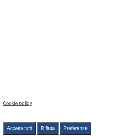
© Telenord Srl
P.IVA e CF: 00945590107 - ISC. REA - GE: 229501
Sede Legale: Via XX Settembre 41/3, 16121 GENOVA
PEC: contabilita@pec.telenord.it
Capitale sociale: 343.598,42 euro i.v.
Tutti i diritti riservati, vietata la copia anche parziale
dei contenuti
pubtelenord@telenord.it
Tel. 010 55 32 701
Informativa della privacy
|
Gestisci consenso
Cookie policy
Accetta tutti
Rifiuta
Preferenze