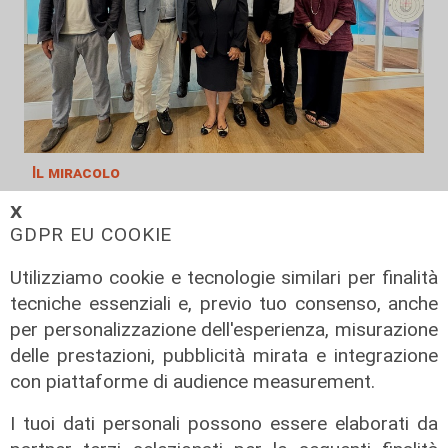
Il miracolo
Incidente a Catanzaro, è fuori
𝗫
pericolo la bimba ricoverata al
GDPR EU COOKIE
Gaslini: "Nessun danno neurologico
Utilizziamo cookie e tecnologie similari per finalità
né motorio"
tecniche essenziali e, previo tuo consenso, anche
03/08/2026
per personalizzazione dell'esperienza, misurazione
di Filippo Serio
delle prestazioni, pubblicità mirata e integrazione
con piattaforme di audience measurement.
I tuoi dati personali possono essere elaborati da