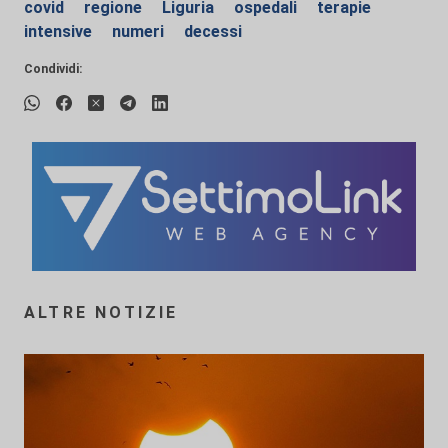
covid
regione
Liguria
ospedali
terapie
intensive
numeri
decessi
Condividi:
ALTRE NOTIZIE