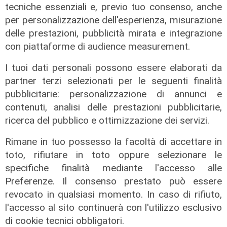
tecniche essenziali e, previo tuo consenso, anche
per personalizzazione dell'esperienza, misurazione
delle prestazioni, pubblicità mirata e integrazione
con piattaforme di audience measurement.
I tuoi dati personali possono essere elaborati da
partner terzi selezionati per le seguenti finalità
pubblicitarie: personalizzazione di annunci e
contenuti, analisi delle prestazioni pubblicitarie,
ricerca del pubblico e ottimizzazione dei servizi.
Il miracolo
Rimane in tuo possesso la facoltà di accettare in
Incidente a Catanzaro, è fuori
toto, rifiutare in toto oppure selezionare le
pericolo la bimba ricoverata al
specifiche finalità mediante l'accesso alle
Gaslini: "Nessun danno neurologico
Preferenze. Il consenso prestato può essere
né motorio"
revocato in qualsiasi momento. In caso di rifiuto,
03/08/2026
l'accesso al sito continuerà con l'utilizzo esclusivo
di Filippo Serio
di cookie tecnici obbligatori.