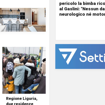
pericolo la bimba ric
al Gaslini: "Nessun d
neurologico né motor
Regione Liguria,
due residenze