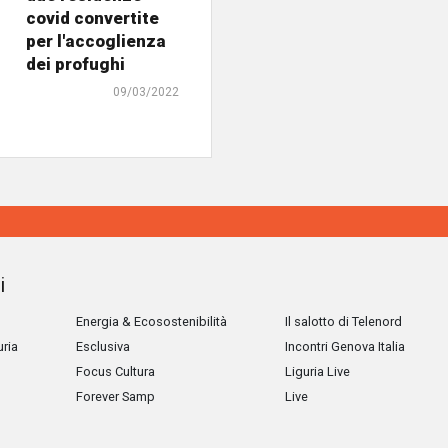
covid convertite
per l'accoglienza
dei profughi
09/03/2022
i
Energia & Ecosostenibilità
Il salotto di Telenord
uria
Esclusiva
Incontri Genova Italia
Focus Cultura
Liguria Live
Forever Samp
Live