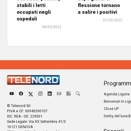
stabili i letti
flessione tornano
occupati negli
a salire i positivi
ospedali
07/03/2022
06/03/2022
Programm
Agenda Liguria
Benvenuti in Lig
© Telenord Srl
Close UP
P.IVA e CF: 00945590107
Derby del lunedì
ISC. REA - GE: 229501
Sede Legale: Via XX Settembre 41/3
16121 GENOVA