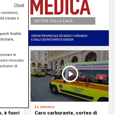
Chiudi
uo consenso,
ità mirata e
uenti finalità
icitarie,
zionare le
essere revocato
sclusivo di
La denuncia
, è fuori
Caro carburante, corteo di