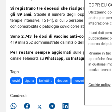
GDPR EU C
Si registrano tre decessi che risalgono al 7 marzo, 
Utilizziamo co
gli 89 anni
. Stabile il numero degli ospedalizzati, 261,
anche per pers
terapie intensive, 15 (-1), di cui 5 persone non sono vacc
integrazione 
con comorbidità o patologie covid correlate.
I tuoi dati per
Sono 2.743 le dosi di vaccino anti-covid inoculate i
pubblicitarie: 
419 mila 252 somministrate dall'inizio della campagna di 
ricerca del pub
Per restare sempre aggiornati
sulle principali notizi
Rimane in tuo 
canale Telenord, su
Whatsapp,
su
Instagram
,
su
Youtub
specifiche fin
in qualsiasi mo
cookie tecnici 
Tags:
covid
Liguria
Bollettino
decessi
ricoveri
dosi
positivi
Cookie policy
Condividi: