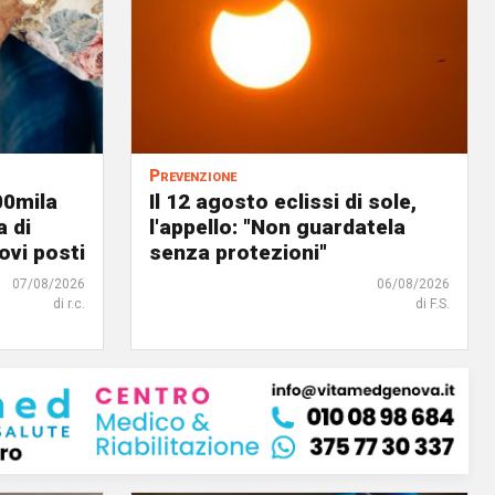
Prevenzione
00mila
Il 12 agosto eclissi di sole,
a di
l'appello: "Non guardatela
ovi posti
senza protezioni"
07/08/2026
06/08/2026
di r.c.
di F.S.