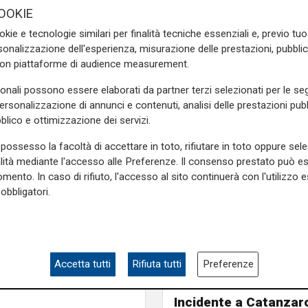
OOKIE
di età compresa tra i 73 e
okie e tecnologie similari per finalità tecniche essenziali e, previo t
 come ieri, in lieve calo le
onalizzazione dell'esperienza, misurazione delle prestazioni, pubblic
inate e 10 sono vaccinate ma
con piattaforme di audience measurement.
sonali possono essere elaborati da partner terzi selezionati per le seg
n Liguria oggi
, su 3 milioni
personalizzazione di annunci e contenuti, analisi delle prestazioni pubbl
vaccinazione.
blico e ottimizzazione dei servizi.
e sulla Liguria seguiteci sul
possesso la facoltà di accettare in toto, rifiutare in toto oppure sele
e
e su
Facebook
.
alità mediante l'accesso alle Preferenze. Il consenso prestato può 
mento. In caso di rifiuto, l'accesso al sito continuerà con l'utilizzo e
obbligatori.
patologie
Accetta tutti
Rifiuta tutti
Preferenze
Il miracolo
Incidente a Catanzaro