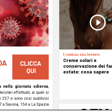
I consigli dell'esperto
Creme solari e
conservazione dei fa
estate: cosa sapere
a nella giornata odierna
,
olari effettuati, ai quali si
 di 257 e sono così suddivisi
57 a Savona, 154 a La Spezia