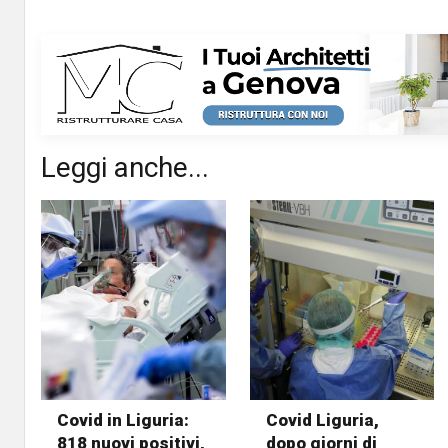
Leggi anche...
Covid in Liguria:
Covid Liguria,
818 nuovi positivi,
dopo giorni di