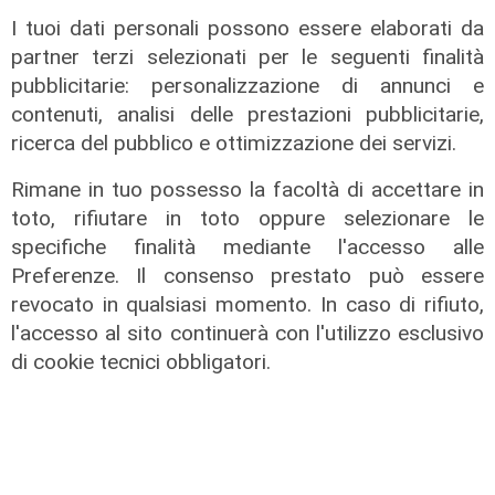
sempre vicino. Con il mio consiglio"
I tuoi dati personali possono essere elaborati da
09/08/2026
partner terzi selezionati per le seguenti finalità
di Redazione
pubblicitarie: personalizzazione di annunci e
contenuti, analisi delle prestazioni pubblicitarie,
ricerca del pubblico e ottimizzazione dei servizi.
Rimane in tuo possesso la facoltà di accettare in
toto, rifiutare in toto oppure selezionare le
specifiche finalità mediante l'accesso alle
Preferenze. Il consenso prestato può essere
revocato in qualsiasi momento. In caso di rifiuto,
l'accesso al sito continuerà con l'utilizzo esclusivo
Le dichiarazioni
di cookie tecnici obbligatori.
Sicurezza a Genova: il SIAP auspica
che l’incontro tra il Ministro
Piantedosi e la Sindaca Salis riporti
il tema nell’alveo corretto dei Patti