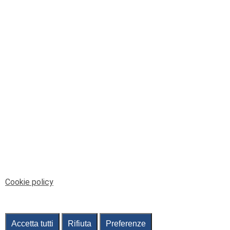
© Telenord Srl
P.IVA e CF: 00945590107 - ISC. REA - GE: 229501
Sede Legale: Via XX Settembre 41/3, 16121 GENOVA
PEC: contabilita@pec.telenord.it
Capitale sociale: 343.598,42 euro i.v.
Tutti i diritti riservati, vietata la copia anche parziale
dei contenuti
pubtelenord@telenord.it
Tel. 010 55 32 701
Informativa della privacy
|
Gestisci consenso
Cookie policy
Accetta tutti
Rifiuta
Preferenze