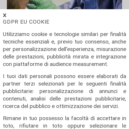
𝗫
i dati di oggi
GDPR EU COOKIE
Coronavirus, oggi 162 nuovi casi in
Utilizziamo cookie e tecnologie similari per finalità
Liguria, 89 ospedalizzati, 11 in
tecniche essenziali e, previo tuo consenso, anche
terapia intensiva
per personalizzazione dell'esperienza, misurazione
22/08/2021
delle prestazioni, pubblicità mirata e integrazione
di Anna Li Vigni
con piattaforme di audience measurement.
I tuoi dati personali possono essere elaborati da
partner terzi selezionati per le seguenti finalità
pubblicitarie: personalizzazione di annunci e
contenuti, analisi delle prestazioni pubblicitarie,
ricerca del pubblico e ottimizzazione dei servizi.
Rimane in tuo possesso la facoltà di accettare in
toto, rifiutare in toto oppure selezionare le