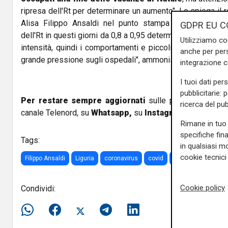
ripresa dell'Rt per determinare un aumento". Lo spiega il
Alisa Filippo Ansaldi nel punto stampa sull'emergenz
GDPR EU C
dell'Rt in questi giorni da 0,8 a 0,95 determinerebbe un a
Utilizziamo co
intensità, quindi i comportamenti e piccoli cambiamenti 
anche per pers
grande pressione sugli ospedali", ammonisce.
integrazione 
I tuoi dati per
pubblicitarie: 
Per restare sempre aggiornati
sulle principali notizi
ricerca del pub
canale Telenord, su
Whatsapp,
su
Instagram
,
su
Youtub
Rimane in tuo 
specifiche fin
Tags:
in qualsiasi mo
cookie tecnici 
Filippo Ansaldi
Liguria
coronavirus
covid
indice rt
Cookie policy
Condividi: