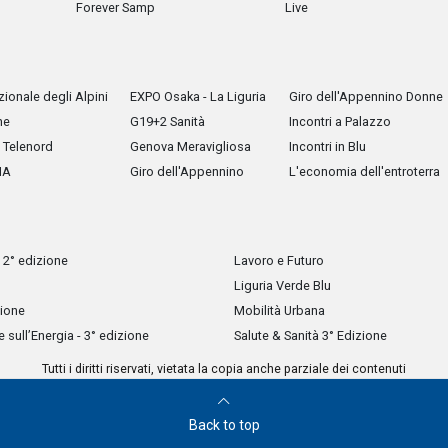
Forever Samp
Live
ionale degli Alpini
EXPO Osaka - La Liguria
Giro dell'Appennino Donne
he
G19+2 Sanità
Incontri a Palazzo
Telenord
Genova Meravigliosa
Incontri in Blu
IA
Giro dell'Appennino
L'economia dell'entroterra
 2° edizione
Lavoro e Futuro
Liguria Verde Blu
zione
Mobilità Urbana
sull’Energia - 3° edizione
Salute & Sanità 3° Edizione
Tutti i diritti riservati, vietata la copia anche parziale dei contenuti
Back to top