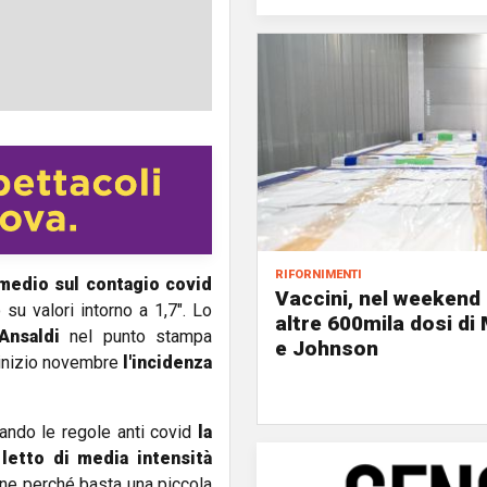
rifornimenti
 medio sul contagio covid
Vaccini, nel weekend 
su valori intorno a 1,7". Lo
altre 600mila dosi d
Ansaldi
nel punto stampa
e Johnson
a inizio novembre
l'incidenza
ando le regole anti covid
la
letto di media intensità
one perché basta una piccola