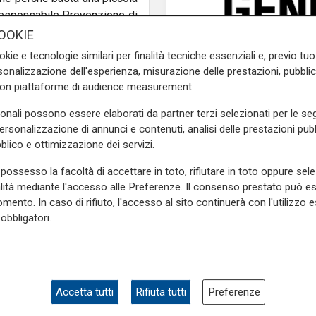
 responsabile Prevenzione di
a coronavirus. "Un aumento
OOKIE
umento di 150 malati in media
okie e tecnologie similari per finalità tecniche essenziali e, previo t
dell'Rt determinerebbero una
onalizzazione dell'esperienza, misurazione delle prestazioni, pubblic
con piattaforme di audience measurement.
sonali possono essere elaborati da partner terzi selezionati per le seg
personalizzazione di annunci e contenuti, analisi delle prestazioni pubbl
e sulla Liguria seguiteci sul
blico e ottimizzazione dei servizi.
e
e su
Facebook
.
possesso la facoltà di accettare in toto, rifiutare in toto oppure sele
alità mediante l'accesso alle Preferenze. Il consenso prestato può 
mento. In caso di rifiuto, l'accesso al sito continuerà con l'utilizzo e
obbligatori.
l'ipotesi
Accetta tutti
Rifiuta tutti
Preferenze
Toti: "L'ospedale di 