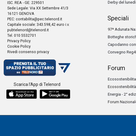
Derby del lunedì
ISC. REA - GE: 229501
Sede Legale: Via XX Settembre 41/3
16121 GENOVA
Speciali
PEC:
contabilita@pec.telenord.it
Capitale sociale: 343.598,42 euro i.v.
97ª Adunata Naz
pubtelenord@telenord.it
Tel. 010 5532701
Botteghe storic
Privacy Policy
Capodanno con 
Cookie Policy
Rivedi consenso privacy
Convegno Reg4
Forum
Ecosostenibilita
Scarica l'App di Telenord
Ecosostenibilità
Energia - 2° edi
Forum Nazionale 