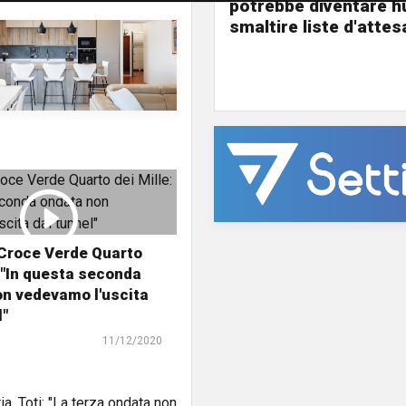
potrebbe diventare h
smaltire liste d'attes
 Croce Verde Quarto
: "In questa seconda
n vedevamo l'uscita
l"
11/12/2020