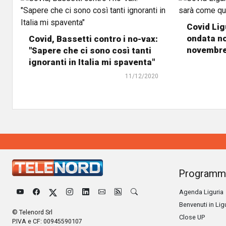
Covid Ligu
ondata no
Covid, Bassetti contro i no-vax:
novembre
"Sapere che ci sono così tanti
ignoranti in Italia mi spaventa"
11/12/2020
Programm
Agenda Liguria
Benvenuti in Lig
© Telenord Srl
Close UP
P.IVA e CF: 00945590107