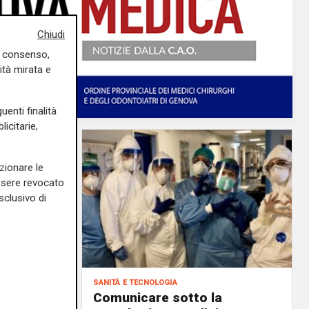
Chiudi
uo consenso,
ità mirata e
uenti finalità
icitarie,
zionare le
essere revocato
sclusivo di
sanità e tecnologia
Albenga
Comunicare sotto la