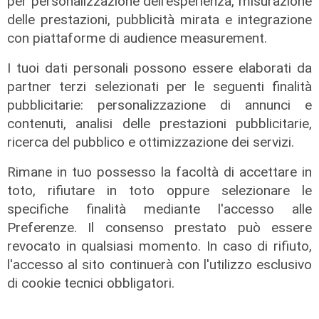
per personalizzazione dell'esperienza, misurazione
delle prestazioni, pubblicità mirata e integrazione
i numeri
con piattaforme di audience measurement.
Porto della Spezia, calano i
I tuoi dati personali possono essere elaborati da
container movimentati: -3,9% nei
partner terzi selezionati per le seguenti finalità
primi 6 mesi del 2022
pubblicitarie: personalizzazione di annunci e
04/08/2022
contenuti, analisi delle prestazioni pubblicitarie,
ricerca del pubblico e ottimizzazione dei servizi.
Rimane in tuo possesso la facoltà di accettare in
toto, rifiutare in toto oppure selezionare le
specifiche finalità mediante l'accesso alle
Preferenze. Il consenso prestato può essere
revocato in qualsiasi momento. In caso di rifiuto,
l'accesso al sito continuerà con l'utilizzo esclusivo
di cookie tecnici obbligatori.