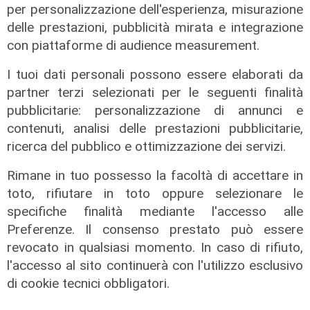
per personalizzazione dell'esperienza, misurazione
delle prestazioni, pubblicità mirata e integrazione
con piattaforme di audience measurement.
I tuoi dati personali possono essere elaborati da
partner terzi selezionati per le seguenti finalità
pubblicitarie: personalizzazione di annunci e
contenuti, analisi delle prestazioni pubblicitarie,
ricerca del pubblico e ottimizzazione dei servizi.
Il derby
Mignanego: il 28 agosto la partita
Rimane in tuo possesso la facoltà di accettare in
dell'estate, preti e suore contro
toto, rifiutare in toto oppure selezionare le
sindaci e parlamentari
specifiche finalità mediante l'accesso alle
08/08/2026
Preferenze. Il consenso prestato può essere
di Redazione
revocato in qualsiasi momento. In caso di rifiuto,
l'accesso al sito continuerà con l'utilizzo esclusivo
di cookie tecnici obbligatori.