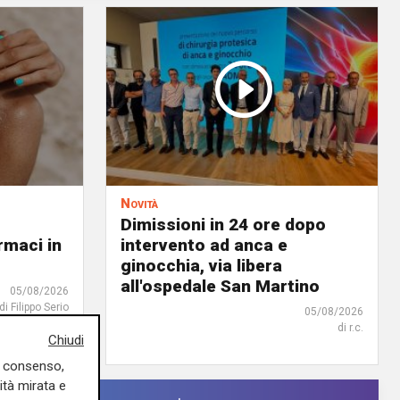
Novità
Dimissioni in 24 ore dopo
rmaci in
intervento ad anca e
ginocchia, via libera
all'ospedale San Martino
05/08/2026
di Filippo Serio
05/08/2026
di r.c.
Chiudi
uo consenso,
ità mirata e