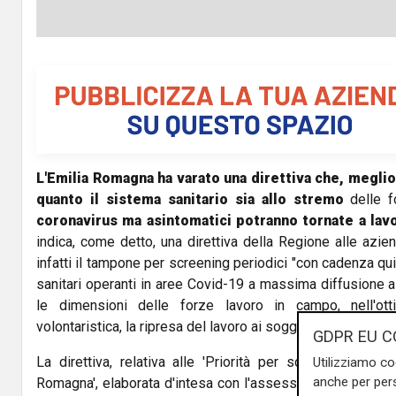
L'Emilia Romagna ha varato una direttiva che, meglio 
quanto il sistema sanitario sia allo stremo
delle f
coronavirus ma asintomatici potranno tornate a lav
indica, come detto, una direttiva della Regione alle azi
infatti il tampone per screening periodici "con cadenza quin
sanitari operanti in aree Covid-19 a massima diffusione al 
le dimensioni delle forze lavoro in campo, nell'ot
volontaristica, la ripresa del lavoro ai soggetti positivi ma 
GDPR EU C
La direttiva, relativa alle 'Priorità per screening diag
Utilizziamo co
anche per pers
Romagna', elaborata d'intesa con l'assessore alle Politich