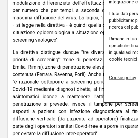
integrazione 
modulazione differenziata dell'effettuazione dei tamponi
per numero che per tempi, a seconda che siano in zo
I tuoi dati per
massima diffusione del virus. La logica, "in un'ottica di c
pubblicitarie: 
- si legge nella direttiva - è quindi quella di definire div
ricerca del pub
situazione epidemiologica a situazione epidemiologica, le 
Rimane in tuo 
screening virologico".
specifiche fin
La direttiva distingue dunque "tre diversi scenari" nel
in qualsiasi mo
cookie tecnici 
priorità di screening": zone di penetrazione massimal
Emilia, Rimini), zone di penetrazione elevata (Modena, Bo
contenuta (Ferrara, Ravenna, Forlì). Anche nelle aree di el
Cookie policy
"è razionale sottoporre a screening periodico gli operato
Covid-19 mediante diagnosi diretta, al fine di identificare
asintomatici idonee a mantenere l'attività lavorativ
penetrazione si prevede, invece, il tampone per screeni
esposti a pazienti con infezione diagnosticata al fine
diffusione verticale (da paziente ad operatore) finaliz
parte degli operatori sanitari Covid-free e a porre in quara
per evitare la diffusione inter-operatori".