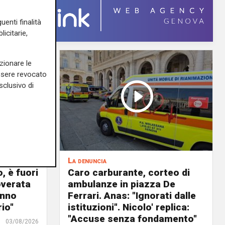
uenti finalità
icitarie,
zionare le
essere revocato
sclusivo di
La denuncia
, è fuori
Caro carburante, corteo di
overata
ambulanze in piazza De
anno
Ferrari. Anas: "Ignorati dalle
io"
istituzioni". Nicolo' replica:
"Accuse senza fondamento"
03/08/2026