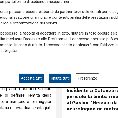
con piattaforme di audience measurement.
 al personale sanitario, sia
ne ad elevata, moderata o
sonali possono essere elaborati da partner terzi selezionati per le seg
ontingentazione delle risorse
personalizzazione di annunci e contenuti, analisi delle prestazioni pubbl
ersamente da area ad area, da
blico e ottimizzazione dei servizi.
priorità per l'utilizzo dello
possesso la facoltà di accettare in toto, rifiutare in toto oppure sele
alità mediante l'accesso alle Preferenze. Il consenso prestato può 
la Regione con "tre diverse
mento. In caso di rifiuto, l'accesso al sito continuerà con l'utilizzo e
obbligatori.
e (Piacenza, Parma, Reggio
logna), zone di penetrazione
evata penetrazione, si legge,
ri sanitari operanti in aree
 coorti di operatori sanitari
Accetta tutti
Rifiuta tutti
Preferenze
a". Nelle aree di moderata
Il miracolo
ng agli "operatori sanitari
Incidente a Catanzaro
 di definire l'entità della
pericolo la bimba ric
zata a mantenere la maggior
al Gaslini: "Nessun d
ntena gli eventuali contagiati
neurologico né motor