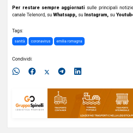
Per restare sempre aggiornati
sulle principali notizi
canale Telenord, su
Whatsapp,
su
Instagram
,
su
Youtub
Tags:
sanità
coronavirus
emilia romagna
Condividi: