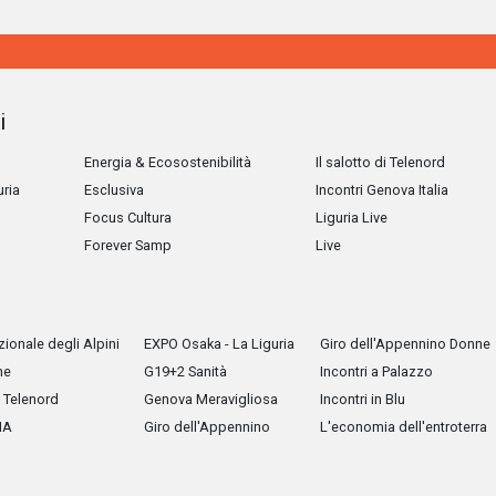
i
Energia & Ecosostenibilità
Il salotto di Telenord
uria
Esclusiva
Incontri Genova Italia
Focus Cultura
Liguria Live
Forever Samp
Live
ionale degli Alpini
EXPO Osaka - La Liguria
Giro dell'Appennino Donne
he
G19+2 Sanità
Incontri a Palazzo
Telenord
Genova Meravigliosa
Incontri in Blu
IA
Giro dell'Appennino
L'economia dell'entroterra