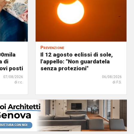
Prevenzione
00mila
Il 12 agosto eclissi di sole,
a di
l'appello: "Non guardatela
ovi posti
senza protezioni"
07/08/2026
06/08/2026
di r.c.
di F.S.