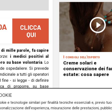
di mille parole, fa capire
orze:
i medici positivi al
I consigli dell'esperto
Creme solari e
oro su base volontaria
. Lo
conservazione dei fa
ende ospedaliere. Si prevede
estate: cosa sapere
dicinale a tutti gli operatori
fine - si legge - di definire
tica di proporre, su base
asintomatici".
OOKIE
nostico nella Regione Emilia
okie e tecnologie similari per finalità tecniche essenziali e, previo t
onalizzazione dell'esperienza, misurazione delle prestazioni, pubblic
e per la salute, prevede una