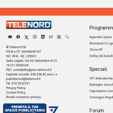
Programm
Agenda Liguria
Benvenuti in Lig
© Telenord Srl
Close UP
P.IVA e CF: 00945590107
Derby del lunedì
ISC. REA - GE: 229501
Sede Legale: Via XX Settembre 41/3
16121 GENOVA
Speciali
PEC:
contabilita@pec.telenord.it
Capitale sociale: 343.598,42 euro i.v.
97ª Adunata Naz
pubtelenord@telenord.it
Tel. 010 5532701
Botteghe storic
Privacy Policy
Capodanno con 
Cookie Policy
Rivedi consenso privacy
Convegno Reg4
Forum