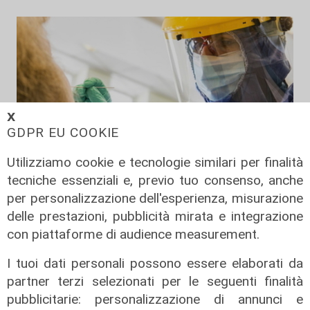
𝗫
GDPR EU COOKIE
Utilizziamo cookie e tecnologie similari per finalità
tecniche essenziali e, previo tuo consenso, anche
i dati di oggi
per personalizzazione dell'esperienza, misurazione
Coronavirus, oggi 162 nuovi casi in
delle prestazioni, pubblicità mirata e integrazione
Liguria, 89 ospedalizzati, 11 in
con piattaforme di audience measurement.
terapia intensiva
22/08/2021
I tuoi dati personali possono essere elaborati da
di Anna Li Vigni
partner terzi selezionati per le seguenti finalità
pubblicitarie: personalizzazione di annunci e