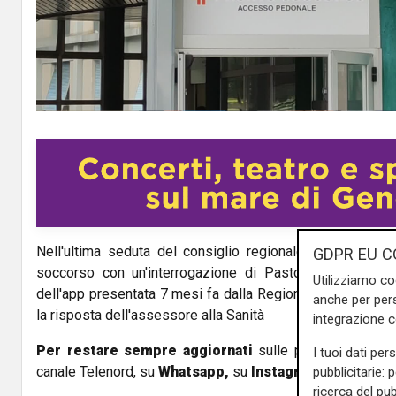
l
a
y
V
i
d
Nell'ultima seduta del consiglio regionale si è parlato 
e
GDPR EU C
soccorso con un'interrogazione di Pastorino (Linea Co
Utilizziamo co
o
dell'app presentata 7 mesi fa dalla Regione. Sentiamo il 
anche per pers
la risposta dell'assessore alla Sanità
integrazione 
Per restare sempre aggiornati
sulle principali notizi
I tuoi dati per
canale Telenord, su
Whatsapp,
su
Instagram
,
su
Youtub
pubblicitarie: 
ricerca del pub