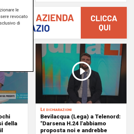
zionare le
essere revocato
sclusivo di
Le dichiarazioni
ochi
Bevilacqua (Lega) a Telenord:
i della
"Darsena H.24 l'abbiamo
il
proposta noi e andrebbe