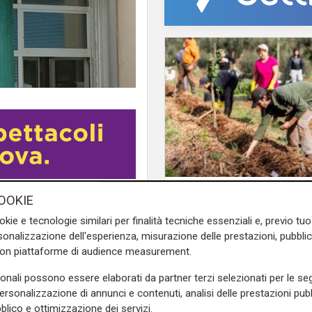
Il finanziamento
della situazione dei pronto
OOKIE
Regione: incrementat
ndivisa) sul funzionamento
okie e tecnologie similari per finalità tecniche essenziali e, previo t
milione il bando per
consigliere di opposizione e
onalizzazione dell'esperienza, misurazione delle prestazioni, pubblic
l'innovazione nell'agr
con piattaforme di audience measurement.
e sulla Liguria seguiteci sul
sonali possono essere elaborati da partner terzi selezionati per le seg
e
e su
Facebook
.
personalizzazione di annunci e contenuti, analisi delle prestazioni pubbl
blico e ottimizzazione dei servizi.