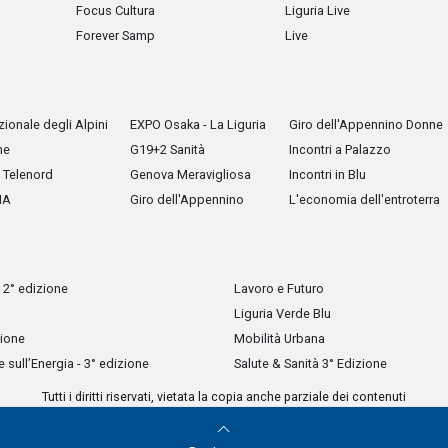
Focus Cultura
Liguria Live
Forever Samp
Live
ionale degli Alpini
EXPO Osaka - La Liguria
Giro dell'Appennino Donne
he
G19+2 Sanità
Incontri a Palazzo
Telenord
Genova Meravigliosa
Incontri in Blu
IA
Giro dell'Appennino
L'economia dell'entroterra
 2° edizione
Lavoro e Futuro
Liguria Verde Blu
zione
Mobilità Urbana
sull’Energia - 3° edizione
Salute & Sanità 3° Edizione
Tutti i diritti riservati, vietata la copia anche parziale dei contenuti