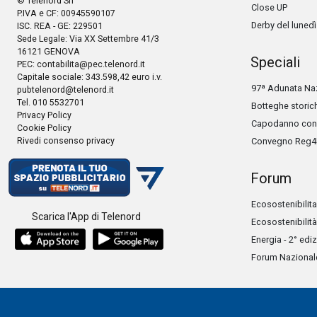
© Telenord Srl
Close UP
P.IVA e CF: 00945590107
Derby del lunedì
ISC. REA - GE: 229501
Sede Legale: Via XX Settembre 41/3
16121 GENOVA
Speciali
PEC:
contabilita@pec.telenord.it
Capitale sociale: 343.598,42 euro i.v.
97ª Adunata Naz
pubtelenord@telenord.it
Tel. 010 5532701
Botteghe storic
Privacy Policy
Capodanno con 
Cookie Policy
Rivedi consenso privacy
Convegno Reg4
Forum
Ecosostenibilita
Scarica l'App di Telenord
Ecosostenibilità
Energia - 2° edi
Forum Nazionale 