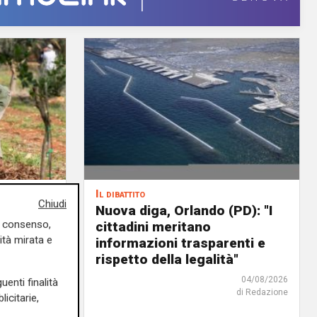
Il dibattito
Chiudi
o di un
Nuova diga, Orlando (PD): "I
uo consenso,
cittadini meritano
ità mirata e
icoltura
informazioni trasparenti e
rispetto della legalità"
04/08/2026
di Redazione
04/08/2026
uenti finalità
di Redazione
icitarie,