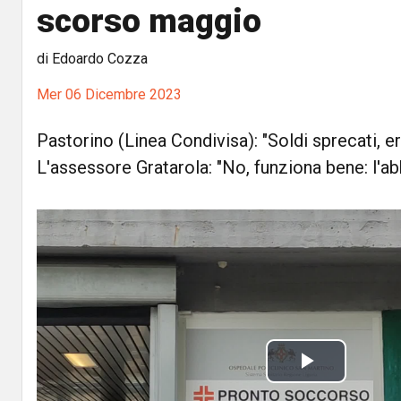
scorso maggio
di Edoardo Cozza
Mer 06 Dicembre 2023
Pastorino (Linea Condivisa): "Soldi sprecati, e
L'assessore Gratarola: "No, funziona bene: l'a
P