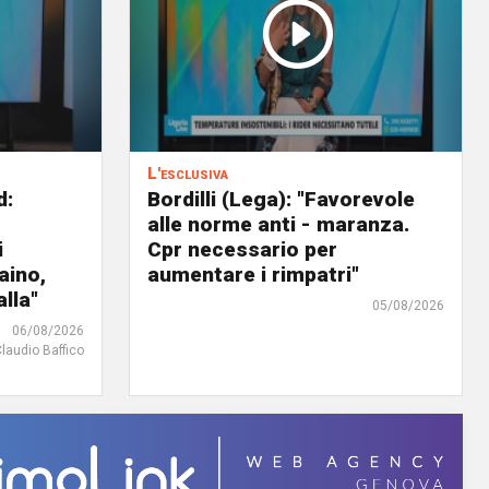
L'esclusiva
d:
Bordilli (Lega): "Favorevole
alle norme anti - maranza.
i
Cpr necessario per
aino,
aumentare i rimpatri"
lla"
05/08/2026
06/08/2026
Claudio Baffico