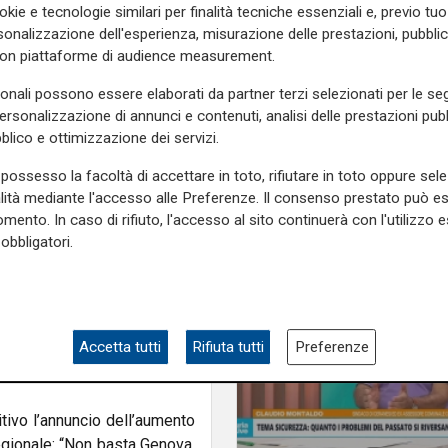
l'innovazione nell'agr
okie e tecnologie similari per finalità tecniche essenziali e, previo t
onalizzazione dell'esperienza, misurazione delle prestazioni, pubblic
lassificazione nazionale che
con piattaforme di audience measurement.
Per Natale la conseguenza è
uni non parteciperanno alla
sonali possono essere elaborati da partner terzi selezionati per le seg
0 milioni”, ha spiegato,
personalizzazione di annunci e contenuti, analisi delle prestazioni pubbl
ei territori dell’entroterra.
blico e ottimizzazione dei servizi.
rno di aver perso tempo:
possesso la facoltà di accettare in toto, rifiutare in toto oppure sele
ta è rimasta in silenzio”.
alità mediante l'accesso alle Preferenze. Il consenso prestato può 
mento. In caso di rifiuto, l'accesso al sito continuerà con l'utilizzo e
ontributi nazionali rischia di
obbligatori.
a, ricordando che il numero
zionale e che sono in corso
 la verticalità del territorio,
Accetta tutti
Rifiuta tutti
Preferenze
 penalizzazioni”, ha detto,
itivo l’annuncio dell’aumento
regionale: “Non basta Genova,