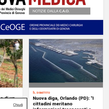
Il dibattito
o di un
Nuova diga, Orlando (PD): "I
cittadini meritano
Chiudi