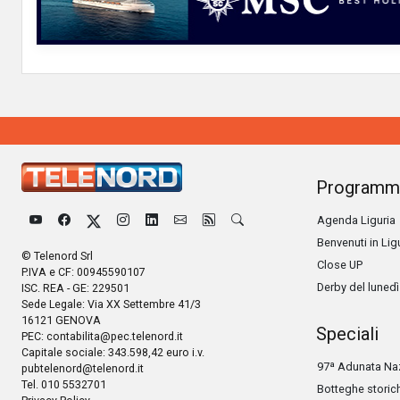
Programm
Agenda Liguria
Benvenuti in Lig
© Telenord Srl
Close UP
P.IVA e CF: 00945590107
Derby del lunedì
ISC. REA - GE: 229501
Sede Legale: Via XX Settembre 41/3
16121 GENOVA
Speciali
PEC:
contabilita@pec.telenord.it
Capitale sociale: 343.598,42 euro i.v.
97ª Adunata Naz
pubtelenord@telenord.it
Tel. 010 5532701
Botteghe storic