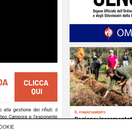
alla gestione dei rifiuti: il
Il finanziamento
atteo Campora e l’esponente
Regione: incrementat
la Regione Liguria e sulle
milione il bando per
OOKIE