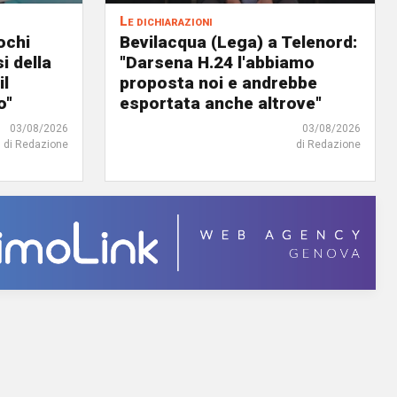
Le dichiarazioni
ochi
Bevilacqua (Lega) a Telenord:
i della
"Darsena H.24 l'abbiamo
il
proposta noi e andrebbe
o"
esportata anche altrove"
03/08/2026
03/08/2026
di Redazione
di Redazione