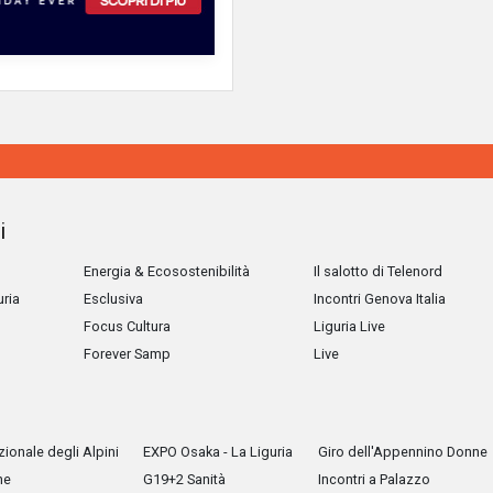
i
Energia & Ecosostenibilità
Il salotto di Telenord
uria
Esclusiva
Incontri Genova Italia
Focus Cultura
Liguria Live
Forever Samp
Live
ionale degli Alpini
EXPO Osaka - La Liguria
Giro dell'Appennino Donne
he
G19+2 Sanità
Incontri a Palazzo