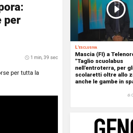
pora:
 per
L'esclusiva
Mascia (FI) a Telenor
1 min, 39 sec
"Taglio scuolabus
nell'entroterra, per gl
se per tutta la
scolaretti oltre allo z
anche le gambe in spa
di 