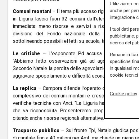
Utilizziamo co
anche per pers
Comuni montani
– Il tema più acceso riguarda la nuova c
integrazione 
in Liguria lascia fuori 32 comuni dall’elenco montano. 
immediata: meno risorse e servizi a rischio. “I 32 com
I tuoi dati per
divisione del Fondo nazionale della montagna da 20
pubblicitarie: 
sottolineando possibili effetti su scuola, trasporti e sanità n
ricerca del pub
Le critiche
– L’esponente Pd accusa Regione e Gove
Rimane in tuo 
“Abbiamo fatto osservazioni già ad agosto, ma la Giun
specifiche fin
in qualsiasi mo
Secondo Natale la perdita delle agevolazioni fiscali e dei c
cookie tecnici 
aggravare spopolamento e difficoltà economiche.
La replica
– Campora difende l’operato della maggioranz
Cookie policy
complessivo dei comuni montani è cresciuto a livello na
verifiche tecniche con Anci. “La Liguria ha una particolarità,
che va riconosciuta. Presenteremo proposte per evitare
citando anche risorse regionali alternative.
Trasporto pubblico
– Sul fronte Tpl, Natale giudica pos
di capitale fino a 40 milioni per Amt, ma chiede un piano 