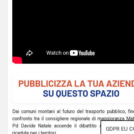
Dai comuni montani al futuro del trasporto pubblico, fino 
confronto tra il consigliere regionale di maggioranza M
Pd Davide Natale accende il dibattito sulle scelte del
GDPR EU C
ricadute per i territori.