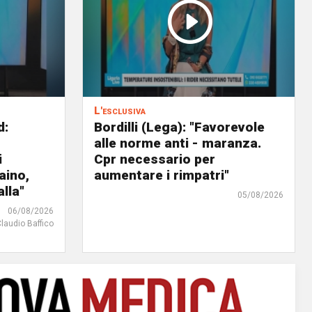
L'esclusiva
d:
Bordilli (Lega): "Favorevole
alle norme anti - maranza.
i
Cpr necessario per
aino,
aumentare i rimpatri"
lla"
05/08/2026
06/08/2026
Claudio Baffico