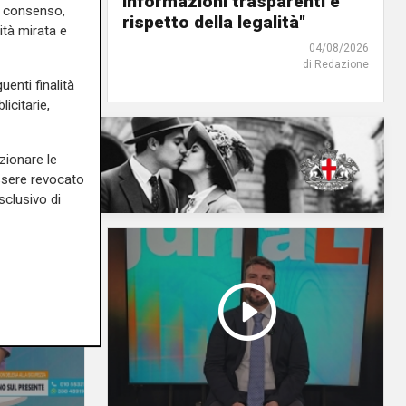
icoltura
informazioni trasparenti e
uo consenso,
rispetto della legalità"
04/08/2026
ità mirata e
di Redazione
04/08/2026
di Redazione
uenti finalità
icitarie,
zionare le
essere revocato
sclusivo di