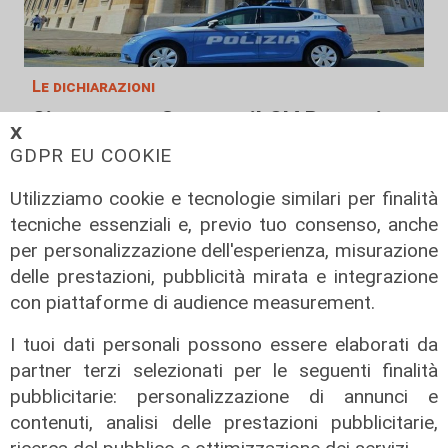
Le dichiarazioni
Sicurezza a Genova: il SIAP auspica
𝗫
che l’incontro tra il Ministro
GDPR EU COOKIE
Piantedosi e la Sindaca Salis riporti
il tema nell’alveo corretto dei Patti
Utilizziamo cookie e tecnologie similari per finalità
per la
tecniche essenziali e, previo tuo consenso, anche
per personalizzazione dell'esperienza, misurazione
08/08/2026
di Redazione
delle prestazioni, pubblicità mirata e integrazione
con piattaforme di audience measurement.
I tuoi dati personali possono essere elaborati da
partner terzi selezionati per le seguenti finalità
pubblicitarie: personalizzazione di annunci e
contenuti, analisi delle prestazioni pubblicitarie,