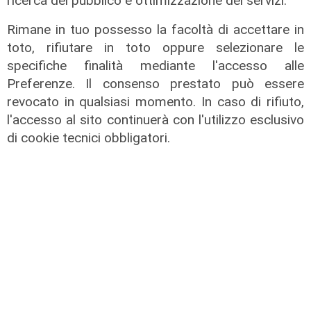
ricerca del pubblico e ottimizzazione dei servizi.
Rimane in tuo possesso la facoltà di accettare in
toto, rifiutare in toto oppure selezionare le
specifiche finalità mediante l'accesso alle
Preferenze. Il consenso prestato può essere
revocato in qualsiasi momento. In caso di rifiuto,
l'accesso al sito continuerà con l'utilizzo esclusivo
di cookie tecnici obbligatori.
Le temperature
Genova, caldo torrido: bollino rosso
anche lunedì
08/08/2026
di c.b.