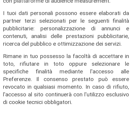
con piattaforme di audience measurement.
I tuoi dati personali possono essere elaborati da
La rassegna
partner terzi selezionati per le seguenti finalità
pubblicitarie: personalizzazione di annunci e
Arte Nomade: la Media Valbisagno
contenuti, analisi delle prestazioni pubblicitarie,
esalta le qualità di giovani artisti
ricerca del pubblico e ottimizzazione dei servizi.
04/08/2026
Rimane in tuo possesso la facoltà di accettare in
toto, rifiutare in toto oppure selezionare le
specifiche finalità mediante l'accesso alle
Preferenze. Il consenso prestato può essere
revocato in qualsiasi momento. In caso di rifiuto,
l'accesso al sito continuerà con l'utilizzo esclusivo
di cookie tecnici obbligatori.
Al Museo Galata