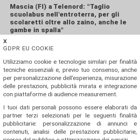
Mascia (FI) a Telenord: "Taglio
scuolabus nell'entroterra, per gli
scolaretti oltre allo zaino, anche le
gambe in spalla"
06/08/2026
𝗫
di Claudio Baffico
GDPR EU COOKIE
Utilizziamo cookie e tecnologie similari per finalità
tecniche essenziali e, previo tuo consenso, anche
per personalizzazione dell'esperienza, misurazione
delle prestazioni, pubblicità mirata e integrazione
con piattaforme di audience measurement.
I tuoi dati personali possono essere elaborati da
partner terzi selezionati per le seguenti finalità
pubblicitarie: personalizzazione di annunci e
L'esclusiva
contenuti, analisi delle prestazioni pubblicitarie,
Bordilli (Lega): "Favorevole alle
ricerca del pubblico e ottimizzazione dei servizi.