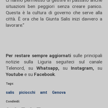
ci hanno permesso di gestire in passato anche
situazioni ben peggiori senza creare panico.
Questa è la cultura di governo che serve alla
città. È ora che la Giunta Salis inizi davvero a
lavorare.”
Per restare sempre aggiornati
sulle principali
notizie sulla Liguria seguiteci sul canale
Telenord, su
Whatsapp,
su
Instagram
,
su
Youtube
e su
Facebook
.
Tags:
salis
piciocchi
amt
Genova
Condividi: