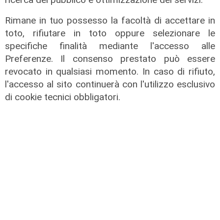
norme anti - maranza. Cpr
Rimane in tuo possesso la facoltà di accettare in
necessario per aumentare i
toto, rifiutare in toto oppure selezionare le
rimpatri"
specifiche finalità mediante l'accesso alle
05/08/2026
Preferenze. Il consenso prestato può essere
revocato in qualsiasi momento. In caso di rifiuto,
l'accesso al sito continuerà con l'utilizzo esclusivo
di cookie tecnici obbligatori.