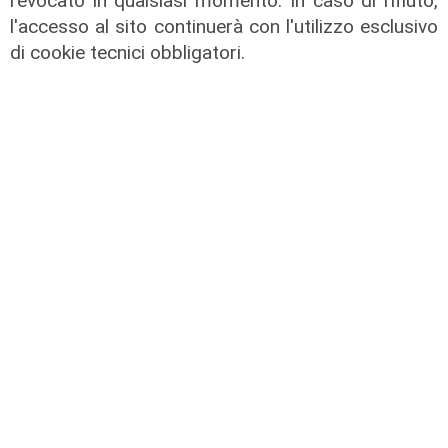
revocato in qualsiasi momento. In caso di rifiuto,
maxi appalto da 803 milioni. Bucci:
l'accesso al sito continuerà con l'utilizzo esclusivo
"Passo che Genova attendeva da
di cookie tecnici obbligatori.
decenni"
31/07/2026
di R.P.
Numeri
Filse chiude il 2025 in crescita: