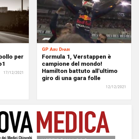
GP Abu Dhabi
bollo per
Formula 1, Verstappen è
o1
campione del mondo!
Hamilton battuto all'ultimo
17/12/2021
giro di una gara folle
12/12/2021