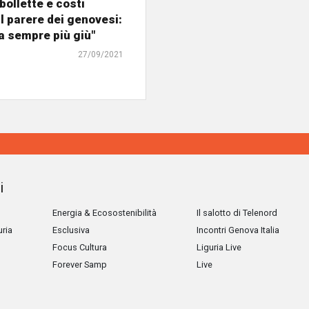
ollette e costi
il parere dei genovesi:
va sempre più giù"
27/09/2021
i
Energia & Ecosostenibilità
Il salotto di Telenord
uria
Esclusiva
Incontri Genova Italia
Focus Cultura
Liguria Live
Forever Samp
Live