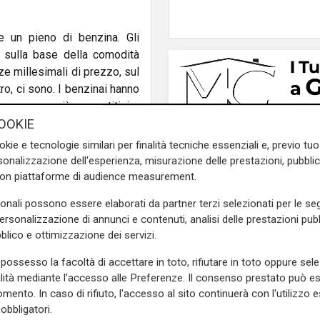
e un pieno di benzina. Gli
i sulla base della comodità
ze millesimali di prezzo, sul
ltro, ci sono. I benzinai hanno
er essere più competitivi.
OOKIE
 prezzo che gli conviene. Ci
okie e tecnologie similari per finalità tecniche essenziali e, previo t
ni.
onalizzazione dell'esperienza, misurazione delle prestazioni, pubblic
con piattaforme di audience measurement.
uona quantità di benzina e
e il lavaggio delle auto, per
sonali possono essere elaborati da partner terzi selezionati per le seg
modesto.
personalizzazione di annunci e contenuti, analisi delle prestazioni pubbl
blico e ottimizzazione dei servizi.
e sulla Liguria seguiteci sul
e
e su
Facebook
.
possesso la facoltà di accettare in toto, rifiutare in toto oppure sele
alità mediante l'accesso alle Preferenze. Il consenso prestato può 
mento. In caso di rifiuto, l'accesso al sito continuerà con l'utilizzo e
Sport
obbligatori.
Formula 1 in lutto, ad