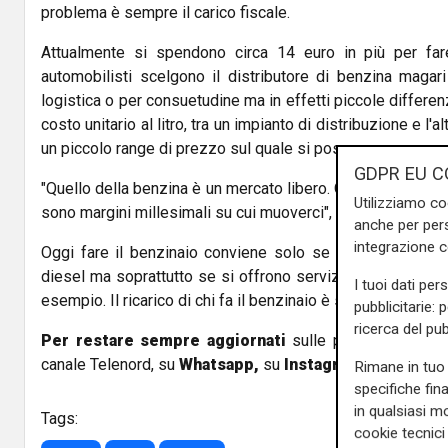
problema è sempre il carico fiscale.
Attualmente si spendono circa 14 euro in più per far
automobilisti scelgono il distributore di benzina magar
logistica o per consuetudine ma in effetti piccole differen
costo unitario al litro, tra un impianto di distribuzione e l'a
un piccolo range di prezzo sul quale si possono muovere p
GDPR EU C
"Quello della benzina è un mercato libero. Ognuno vende al
Utilizziamo co
sono margini millesimali su cui muoverci", racconta Vicenti
anche per pers
integrazione 
Oggi fare il benzinaio conviene solo se si vende una b
diesel ma soprattutto se si offrono servizi collaterali com
I tuoi dati per
esempio. Il ricarico di chi fa il benzinaio è storicamente 
pubblicitarie: 
ricerca del pub
Per restare sempre aggiornati
sulle principali notizi
canale Telenord, su
Whatsapp,
su
Instagram
,
su
Youtub
Rimane in tuo 
specifiche fin
in qualsiasi mo
Tags:
cookie tecnici 