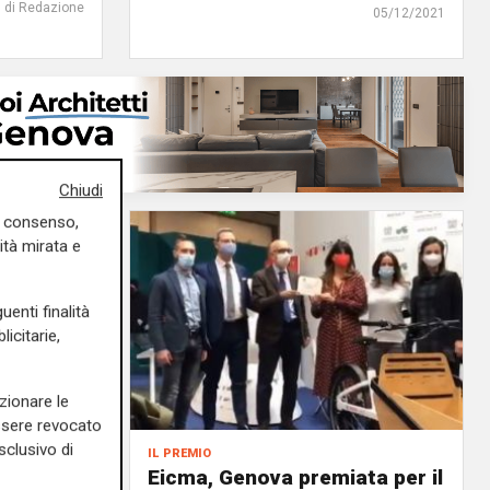
di Redazione
05/12/2021
Chiudi
uo consenso,
ità mirata e
uenti finalità
icitarie,
zionare le
essere revocato
sclusivo di
il premio
dio a Sir
Eicma, Genova premiata per il