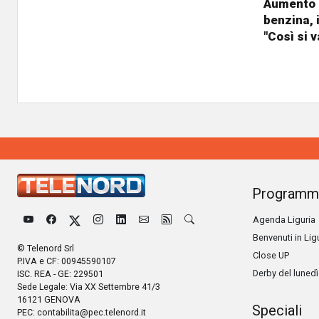
Aumento b
benzina, 
"Così si 
Programm
Agenda Liguria
Benvenuti in Lig
© Telenord Srl
Close UP
P.IVA e CF: 00945590107
Derby del lunedì
ISC. REA - GE: 229501
Sede Legale: Via XX Settembre 41/3
16121 GENOVA
Speciali
PEC:
contabilita@pec.telenord.it