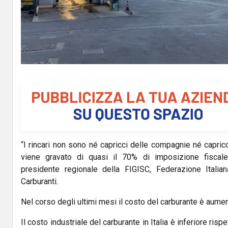
l
a
y
V
i
d
“I rincari non sono né capricci delle compagnie né capricc
e
viene gravato di quasi il 70% di imposizione fiscale”
o
presidente regionale della FIGISC, Federazione Italian
Carburanti.
Nel corso degli ultimi mesi il costo del carburante è aume
Il costo industriale del carburante in Italia è inferiore rispet