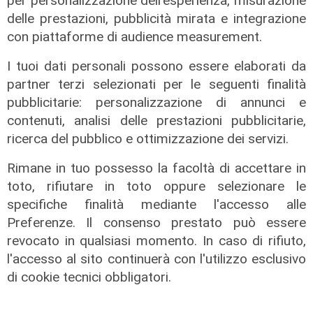
per personalizzazione dell'esperienza, misurazione
delle prestazioni, pubblicità mirata e integrazione
Numeri
con piattaforme di audience measurement.
Genova Industrie Navali: 22 milioni
I tuoi dati personali possono essere elaborati da
di utile, riconferma per Garrè
partner terzi selezionati per le seguenti finalità
31/07/2026
pubblicitarie: personalizzazione di annunci e
di R.C.
contenuti, analisi delle prestazioni pubblicitarie,
ricerca del pubblico e ottimizzazione dei servizi.
Rimane in tuo possesso la facoltà di accettare in
toto, rifiutare in toto oppure selezionare le
specifiche finalità mediante l'accesso alle
Preferenze. Il consenso prestato può essere
revocato in qualsiasi momento. In caso di rifiuto,
l'accesso al sito continuerà con l'utilizzo esclusivo
di cookie tecnici obbligatori.
Numeri