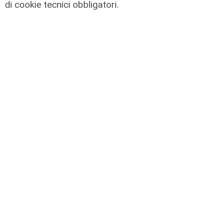
gambe in spalla"
di cookie tecnici obbligatori.
06/08/2026
di Claudio Baffico
L'esclusiva
Bordilli (Lega): "Favorevole alle
norme anti - maranza. Cpr
necessario per aumentare i
rimpatri"