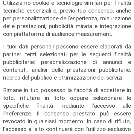
Utilizziamo cookie e tecnologie similari per finalità
tecniche essenziali e, previo tuo consenso, anche
per personalizzazione dell'esperienza, misurazione
delle prestazioni, pubblicità mirata e integrazione
con piattaforme di audience measurement.
I tuoi dati personali possono essere elaborati da
partner terzi selezionati per le seguenti finalità
pubblicitarie: personalizzazione di annunci e
contenuti, analisi delle prestazioni pubblicitarie,
ricerca del pubblico e ottimizzazione dei servizi.
Rimane in tuo possesso la facoltà di accettare in
toto, rifiutare in toto oppure selezionare le
L'esclusiva
specifiche finalità mediante l'accesso alle
Mascia (FI) a Telenord: "Taglio
Preferenze. Il consenso prestato può essere
scuolabus nell'entroterra, per gli
revocato in qualsiasi momento. In caso di rifiuto,
scolaretti oltre allo zaino, anche le
l'accesso al sito continuerà con l'utilizzo esclusivo