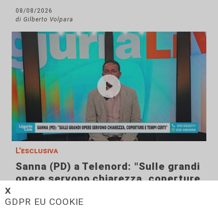
08/08/2026
di Gilberto Volpara
L'esclusiva
Sanna (PD) a Telenord: "Sulle grandi
opere servono chiarezza, coperture
e tempi certi"
𝗫
GDPR EU COOKIE
08/08/2026