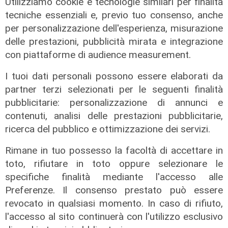
Utilizziamo cookie e tecnologie similari per finalità
tecniche essenziali e, previo tuo consenso, anche
per personalizzazione dell'esperienza, misurazione
delle prestazioni, pubblicità mirata e integrazione
con piattaforme di audience measurement.
Le posizioni
I tuoi dati personali possono essere elaborati da
Barricate sulle linee extraurbane a
partner terzi selezionati per le seguenti finalità
integrazione delle linee Amt
pubblicitarie: personalizzazione di annunci e
contenuti, analisi delle prestazioni pubblicitarie,
05/08/2026
ricerca del pubblico e ottimizzazione dei servizi.
Rimane in tuo possesso la facoltà di accettare in
toto, rifiutare in toto oppure selezionare le
specifiche finalità mediante l'accesso alle
Preferenze. Il consenso prestato può essere
revocato in qualsiasi momento. In caso di rifiuto,
l'accesso al sito continuerà con l'utilizzo esclusivo