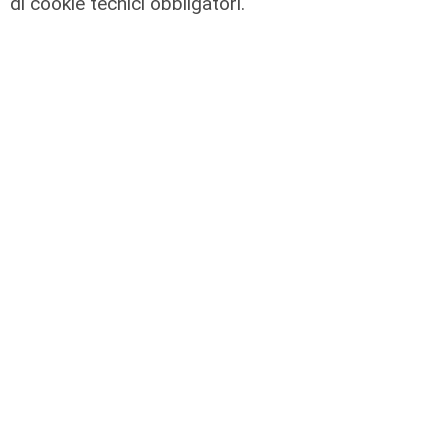
di cookie tecnici obbligatori.
L'impegno
Bassa Valbisagno riqualificata e
pulita: gli sforzi del presidente
Ivaldi
05/08/2026