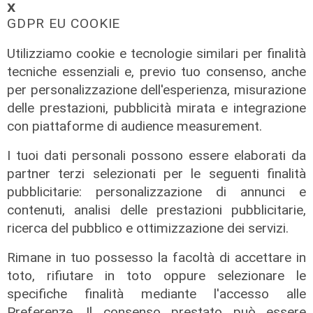
𝗫
GDPR EU COOKIE
Utilizziamo cookie e tecnologie similari per finalità
tecniche essenziali e, previo tuo consenso, anche
per personalizzazione dell'esperienza, misurazione
delle prestazioni, pubblicità mirata e integrazione
con piattaforme di audience measurement.
L'assemblea
I tuoi dati personali possono essere elaborati da
Interporto di Vado, rinnovato il Cda:
partner terzi selezionati per le seguenti finalità
Pierangelo Olivieri presidente
pubblicitarie: personalizzazione di annunci e
22/07/2026
contenuti, analisi delle prestazioni pubblicitarie,
di Redazione
ricerca del pubblico e ottimizzazione dei servizi.
Rimane in tuo possesso la facoltà di accettare in
toto, rifiutare in toto oppure selezionare le
specifiche finalità mediante l'accesso alle
Preferenze. Il consenso prestato può essere