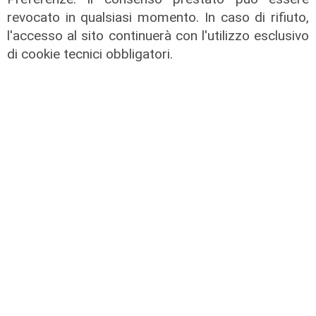
revocato in qualsiasi momento. In caso di rifiuto,
l'accesso al sito continuerà con l'utilizzo esclusivo
di cookie tecnici obbligatori.
Il percorso
Gruppo Fs, Piano Mattei: al via
l'esperienza in Italia di 14 lavoratori
tunisini
21/07/2026
di Redazione