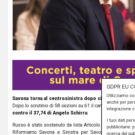
GDPR EU C
Utilizziamo co
Savona torna al centrosinistra dopo cinque anni di 
anche per pers
Dopo lo scrutinio di 58 sezioni su 61 il candidato
Marco R
integrazione 
contro il 37,74 di Angelo Schirru
.
I tuoi dati per
Russo è stato sostenuto da lista Articolo Uno-Partito De
pubblicitarie: 
Riformiamo Savona e Sinistra per Savona. Su Schirru p
ricerca del pub