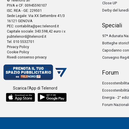
© Telenord Srl
Close UP
P.IVA e CF: 00945590107
Derby del lunedì
ISC. REA - GE: 229501
Sede Legale: Via XX Settembre 41/3
16121 GENOVA
Speciali
PEC:
contabilita@pec.telenord.it
Capitale sociale: 343.598,42 euro i.v.
97ª Adunata Naz
pubtelenord@telenord.it
Tel. 010 5532701
Botteghe storic
Privacy Policy
Capodanno con 
Cookie Policy
Rivedi consenso privacy
Convegno Reg4
Forum
Ecosostenibilita
Scarica l'App di Telenord
Ecosostenibilità
Energia - 2° edi
Forum Nazionale 