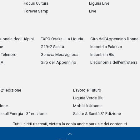
Focus Cultura
Liguria Live
Forever Samp
Live
ionale degli Alpini
EXPO Osaka - La Liguria
Giro dell'Appennino Donne
he
G19+2 Sanità
Incontri a Palazzo
Telenord
Genova Meravigliosa
Incontri in Blu
IA
Giro dell'Appennino
L'economia dell'entroterra
 2° edizione
Lavoro e Futuro
Liguria Verde Blu
zione
Mobilità Urbana
sull’Energia - 3° edizione
Salute & Sanità 3° Edizione
Tutti i diritti riservati, vietata la copia anche parziale dei contenuti