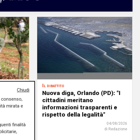
Il dibattito
Chiudi
o di un
Nuova diga, Orlando (PD): "I
uo consenso,
cittadini meritano
ità mirata e
icoltura
informazioni trasparenti e
rispetto della legalità"
04/08/2026
di Redazione
04/08/2026
uenti finalità
di Redazione
icitarie,