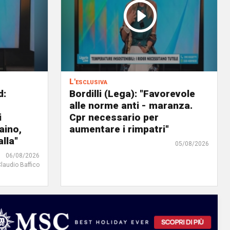
L'esclusiva
d:
Bordilli (Lega): "Favorevole
alle norme anti - maranza.
i
Cpr necessario per
aino,
aumentare i rimpatri"
lla"
05/08/2026
06/08/2026
Claudio Baffico