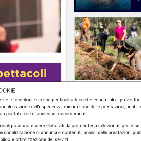
Il finanziamento
OOKIE
Regione: incrementat
okie e tecnologie similari per finalità tecniche essenziali e, previo t
milione il bando per
governo del centrodestra.
onalizzazione dell'esperienza, misurazione delle prestazioni, pubblic
l'innovazione nell'agr
usso ha il 62,26% dei voti
con piattaforme di audience measurement.
sonali possono essere elaborati da partner terzi selezionati per le seg
mocratico, Patto per Savona,
personalizzazione di annunci e contenuti, analisi delle prestazioni pubbl
untava il presidente della
blico e ottimizzazione dei servizi.