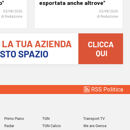
o"
esportata anche altrove"
03/08/2026
03/08/2026
di Redazione
di Redazione
RSS Politica
Primo Piano
TGN
Transport TV
Radar
TGN Calcio
We are Genoa