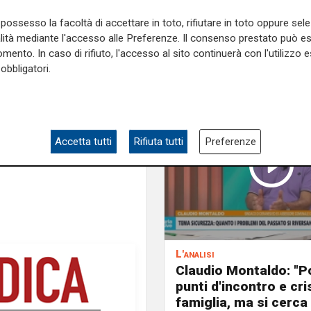
ga Salvini Liguria, Fratelli
possesso la facoltà di accettare in toto, rifiutare in toto oppure sele
ione di Centro.
alità mediante l'accesso alle Preferenze. Il consenso prestato può 
mento. In caso di rifiuto, l'accesso al sito continuerà con l'utilizzo e
e sulla Liguria seguiteci sul
obbligatori.
e
e su
Facebook
.
Accetta tutti
Rifiuta tutti
Preferenze
L'analisi
Claudio Montaldo: "P
punti d'incontro e cris
famiglia, ma si cerca 