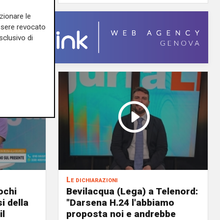
zionare le
essere revocato
sclusivo di
Le dichiarazioni
ochi
Bevilacqua (Lega) a Telenord:
i della
"Darsena H.24 l'abbiamo
il
proposta noi e andrebbe