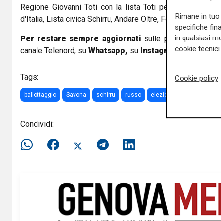
Regione Giovanni Toti con la lista Toti per Savona, con Le
Rimane in tuo 
d'Italia, Lista civica Schirru, Andare Oltre, Forza Italia e Un
specifiche fin
in qualsiasi mo
Per restare sempre aggiornati
sulle principali notizi
cookie tecnici 
canale Telenord, su
Whatsapp,
su
Instagram
,
su
Youtub
Tags:
Cookie policy
ballottaggio
Savona
schirru
russo
elezione
sindaco
Condividi: