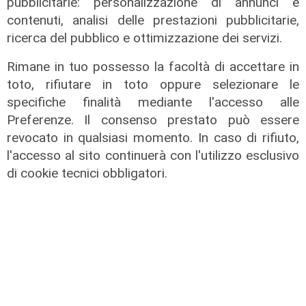
pubblicitarie: personalizzazione di annunci e
contenuti, analisi delle prestazioni pubblicitarie,
ricerca del pubblico e ottimizzazione dei servizi.
Rimane in tuo possesso la facoltà di accettare in
Ondata di calore
toto, rifiutare in toto oppure selezionare le
Caldo insopportabile, a Genova
specifiche finalità mediante l'accesso alle
bollino rosso fino a mercoledì:
Preferenze. Il consenso prestato può essere
temperature fino a 37 gradi
revocato in qualsiasi momento. In caso di rifiuto,
10/08/2026
l'accesso al sito continuerà con l'utilizzo esclusivo
di F.S.
di cookie tecnici obbligatori.