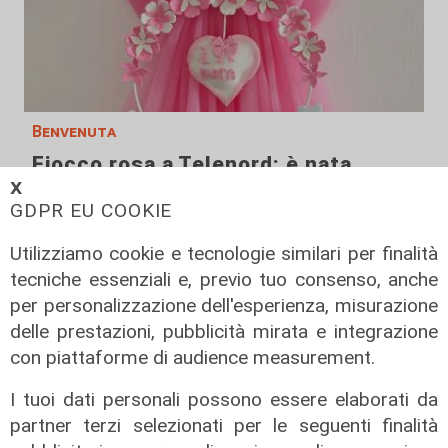
Benvenuta
Fiocco rosa a Telenord: è nata
Azzurra, la figlia di Gilberto Volpara
𝗫
GDPR EU COOKIE
10/08/2026
di Redazione
Utilizziamo cookie e tecnologie similari per finalità
tecniche essenziali e, previo tuo consenso, anche
per personalizzazione dell'esperienza, misurazione
delle prestazioni, pubblicità mirata e integrazione
con piattaforme di audience measurement.
I tuoi dati personali possono essere elaborati da
partner terzi selezionati per le seguenti finalità