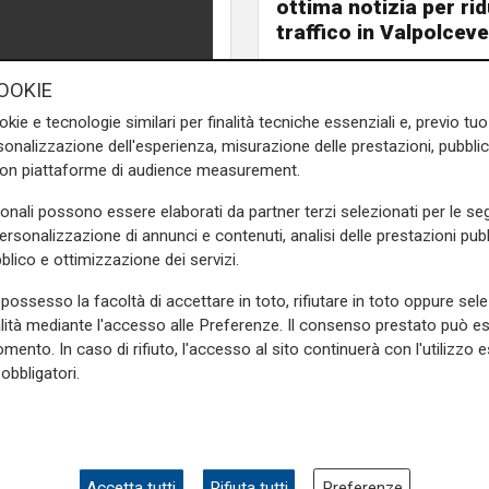
ottima notizia per rid
traffico in Valpolceve
OOKIE
okie e tecnologie similari per finalità tecniche essenziali e, previo t
onalizzazione dell'esperienza, misurazione delle prestazioni, pubblic
con piattaforme di audience measurement.
sonali possono essere elaborati da partner terzi selezionati per le seg
personalizzazione di annunci e contenuti, analisi delle prestazioni pubbl
blico e ottimizzazione dei servizi.
gio.
Sul tratto oltre il casello
nevitabili.
possesso la facoltà di accettare in toto, rifiutare in toto oppure sele
alità mediante l'accesso alle Preferenze. Il consenso prestato può 
e sulla Liguria seguiteci sul
mento. In caso di rifiuto, l'accesso al sito continuerà con l'utilizzo e
e
e su
Facebook
.
obbligatori.
Accetta tutti
Rifiuta tutti
Preferenze