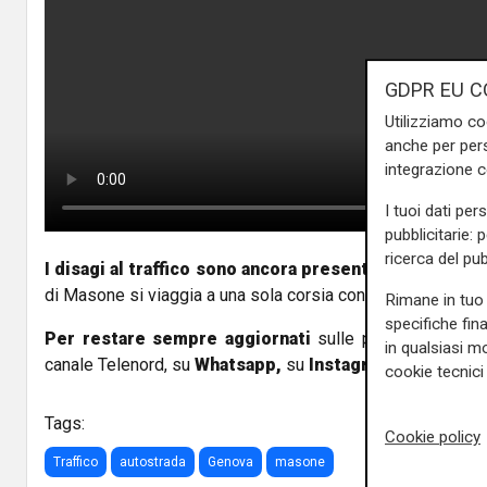
GDPR EU C
Utilizziamo co
anche per pers
integrazione 
I tuoi dati per
pubblicitarie: 
ricerca del pub
I disagi al traffico sono ancora presenti nel pomerig
di Masone si viaggia a una sola corsia con incolonnamenti i
Rimane in tuo 
specifiche fin
Per restare sempre aggiornati
sulle principali notizi
in qualsiasi mo
canale Telenord, su
Whatsapp,
su
Instagram
,
su
Youtub
cookie tecnici 
Tags:
Cookie policy
Traffico
autostrada
Genova
masone