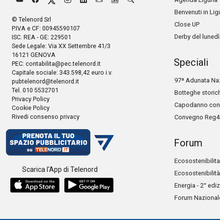
Benvenuti in Lig
© Telenord Srl
Close UP
P.IVA e CF: 00945590107
Derby del lunedì
ISC. REA - GE: 229501
Sede Legale: Via XX Settembre 41/3
16121 GENOVA
Speciali
PEC:
contabilita@pec.telenord.it
Capitale sociale: 343.598,42 euro i.v.
97ª Adunata Naz
pubtelenord@telenord.it
Tel. 010 5532701
Botteghe storic
Privacy Policy
Capodanno con 
Cookie Policy
Rivedi consenso privacy
Convegno Reg4
Forum
Ecosostenibilita
Scarica l'App di Telenord
Ecosostenibilità
Energia - 2° edi
Forum Nazionale 