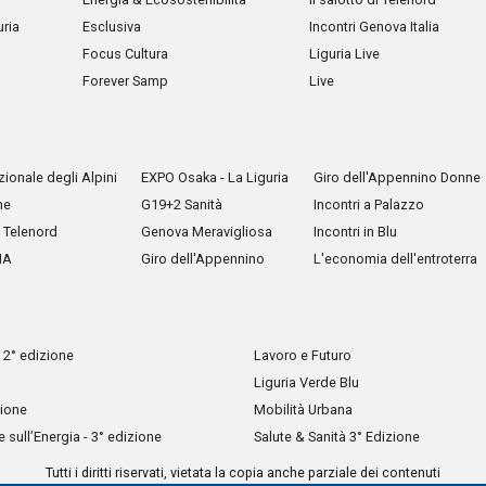
uria
Esclusiva
Incontri Genova Italia
Focus Cultura
Liguria Live
Forever Samp
Live
ionale degli Alpini
EXPO Osaka - La Liguria
Giro dell'Appennino Donne
he
G19+2 Sanità
Incontri a Palazzo
Telenord
Genova Meravigliosa
Incontri in Blu
IA
Giro dell'Appennino
L'economia dell'entroterra
 2° edizione
Lavoro e Futuro
Liguria Verde Blu
zione
Mobilità Urbana
sull’Energia - 3° edizione
Salute & Sanità 3° Edizione
Tutti i diritti riservati, vietata la copia anche parziale dei contenuti