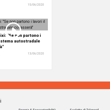
15/06/2020
ixi: "Se non partono i
 sistema autostradale
à"
13/06/2020
i
Energia & Ecosostenibilità
Il salotto di Telenord