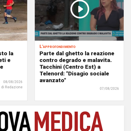
L'approfondimento
to la
Parte dal ghetto la reazione
eti e
contro degrado e malavita.
 e
Tacchini (Centro Est) a
Telenord: "Disagio sociale
avanzato"
08/08/2026
di Redazione
07/08/2026