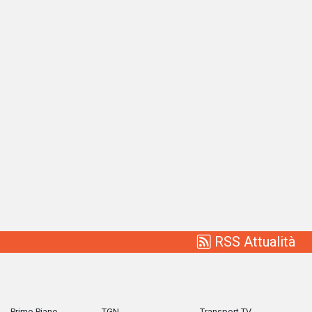
RSS Attualità
Primo Piano
TGN
Transport TV