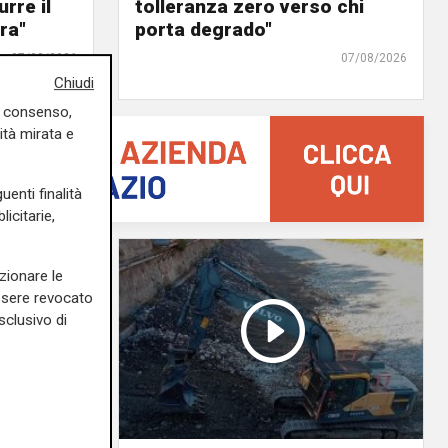
urre il
tolleranza zero verso chi
ra"
porta degrado"
07/08/2026
07/08/2026
Chiudi
uo consenso,
ità mirata e
uenti finalità
icitarie,
zionare le
essere revocato
sclusivo di