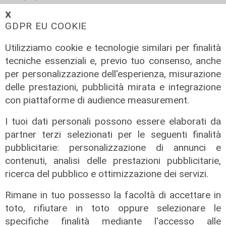
di Redazione
𝗫
GDPR EU COOKIE
Utilizziamo cookie e tecnologie similari per finalità
tecniche essenziali e, previo tuo consenso, anche
per personalizzazione dell'esperienza, misurazione
delle prestazioni, pubblicità mirata e integrazione
con piattaforme di audience measurement.
I tuoi dati personali possono essere elaborati da
partner terzi selezionati per le seguenti finalità
L'approfondimento
pubblicitarie: personalizzazione di annunci e
Parte dal ghetto la reazione contro
contenuti, analisi delle prestazioni pubblicitarie,
degrado e malavita. Tacchini
ricerca del pubblico e ottimizzazione dei servizi.
(Centro Est) a Telenord: "Disagio
Rimane in tuo possesso la facoltà di accettare in
sociale avanzato"
toto, rifiutare in toto oppure selezionare le
07/08/2026
specifiche finalità mediante l'accesso alle