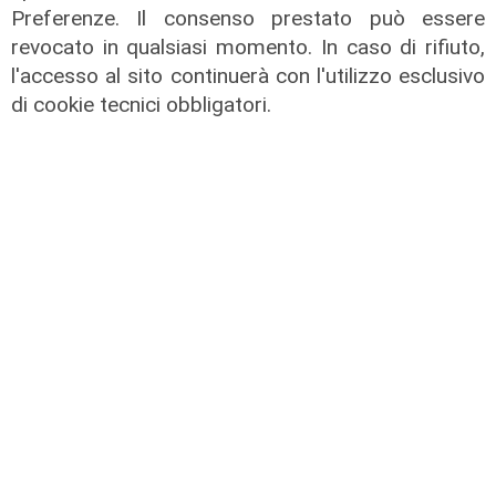
Preferenze. Il consenso prestato può essere
revocato in qualsiasi momento. In caso di rifiuto,
l'accesso al sito continuerà con l'utilizzo esclusivo
di cookie tecnici obbligatori.
L'esclusiva
Vassallo (consigliere delega
Vallate) a Telenord: "Riapertura di
via Lepanto ottima notizia per
ridurre il traffico in Valpolcevera"
07/08/2026