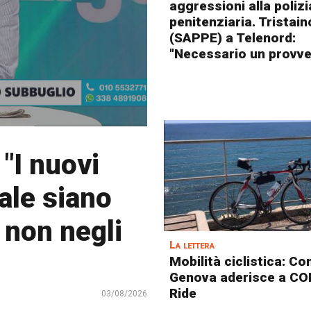
aggressioni alla polizi
penitenziaria. Tristain
(SAPPE) a Telenord:
"Necessario un provve
 "I nuovi
cale siano
e non negli
La lettera
Mobilità ciclistica: C
Genova aderisce a CO
Ride
03/08/2026