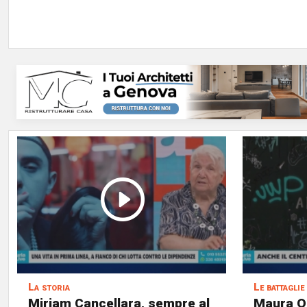
La storia
Le battaglie
Miriam Cancellara, sempre al
Maura Ol