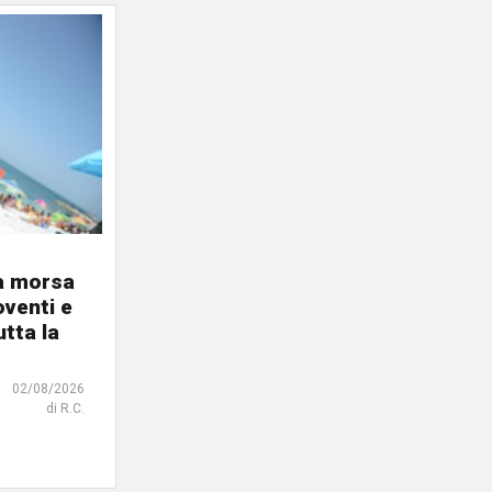
la morsa
oventi e
tta la
02/08/2026
di R.C.