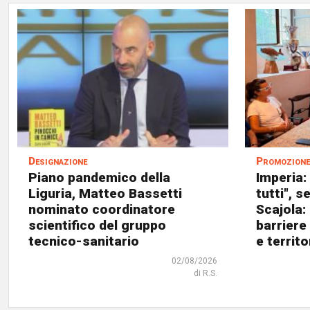
Designazione
Promozione 
Piano pandemico della
Imperia:
Liguria, Matteo Bassetti
tutti", 
nominato coordinatore
Scajola:
scientifico del gruppo
barriere
tecnico-sanitario
e territo
02/08/2026
di R.S.