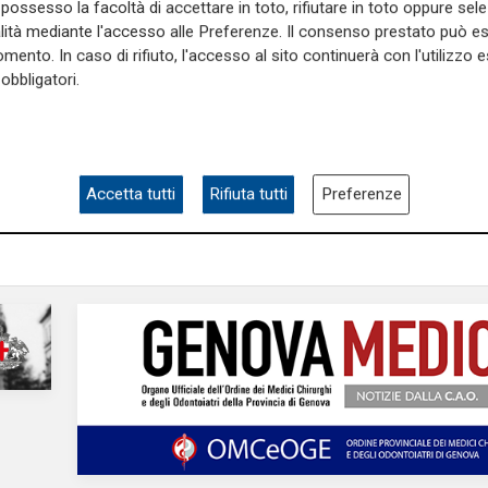
possesso la facoltà di accettare in toto, rifiutare in toto oppure sele
alità mediante l'accesso alle Preferenze. Il consenso prestato può 
orico
Kermesse
mento. In caso di rifiuto, l'accesso al sito continuerà con l'utilizzo e
 fa l'inaugurazione del
La Spezia, Palio del G
obbligatori.
n Giorgio. Bucci: "E'
Portovenere vince d
della capacità di
anni. Peracchini: "An
volta successo corale
nostra comunità"
03/08/2026
Accetta tutti
Rifiuta tutti
Preferenze
di F.S.