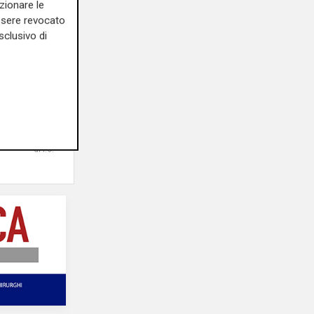
zionare le
essere revocato
sclusivo di
olfo:
opo 49
cora una
 della
02/08/2026
di r.c.