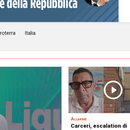
roterra
Italia
Allarme
Carceri, escalation di