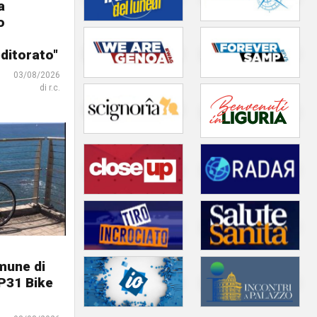
a
o
ditorato"
03/08/2026
di r.c.
omune di
P31 Bike