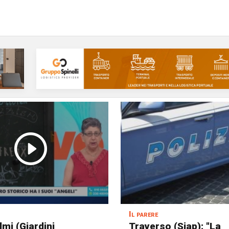
Il parere
mi (Giardini
Traverso (Siap): "La