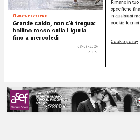
Rimane in tuo 
specifiche fin
Ondata di calore
Momento st
in qualsiasi mo
Grande caldo, non c'è tregua:
Sei anni
cookie tecnici 
bollino rosso sulla Liguria
Ponte Sa
fino a mercoledì
simbolo 
Cookie policy
reagire"
03/08/2026
di F.S.