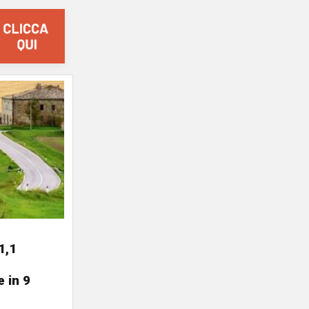
1,1
 in 9