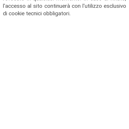
l'accesso al sito continuerà con l'utilizzo esclusivo
il master
di cookie tecnici obbligatori.
Assiterminal e ForMare il primo
Master per manager dei terminal
portuali in Italia
22/04/2026
di Redazione
il passaggio