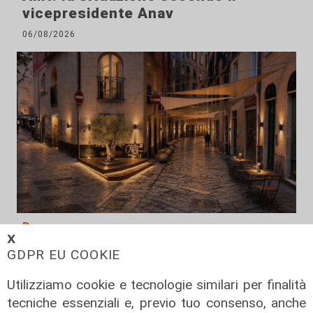
vicepresidente Anav
06/08/2026
Rinnovo
𝗫
"Non siamo solo organizzatori di
GDPR EU COOKIE
eventi": i CIV di Genova chiedono
più spazio nelle scelte per la città
Utilizziamo cookie e tecnologie similari per finalità
tecniche essenziali e, previo tuo consenso, anche
06/08/2026