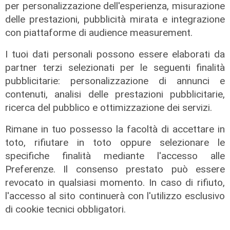
di F.S.
per personalizzazione dell'esperienza, misurazione
delle prestazioni, pubblicità mirata e integrazione
con piattaforme di audience measurement.
I tuoi dati personali possono essere elaborati da
partner terzi selezionati per le seguenti finalità
pubblicitarie: personalizzazione di annunci e
contenuti, analisi delle prestazioni pubblicitarie,
ricerca del pubblico e ottimizzazione dei servizi.
Rimane in tuo possesso la facoltà di accettare in
toto, rifiutare in toto oppure selezionare le
specifiche finalità mediante l'accesso alle
Afa
Preferenze. Il consenso prestato può essere
Caldo in Liguria, bollino rosso anche
revocato in qualsiasi momento. In caso di rifiuto,
sabato: settimo giorno consecutivo
l'accesso al sito continuerà con l'utilizzo esclusivo
06/08/2026
di cookie tecnici obbligatori.
di F.S.