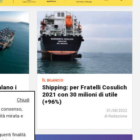
Il bilancio
lano i
Shipping: per Fratelli Cosulich
i: -3,9%
2021 con 30 milioni di utile
Chiudi
2022
(+96%)
uo consenso,
04/08/2022
01/08/2022
ità mirata e
di Redazione
uenti finalità