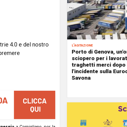
trie 4.0 e del nostro
l'agitazione
Porto di Genova, un'o
a premere
sciopero per i lavorat
traghetti merci dopo
l'incidente sulla Eur
Savona
nergia
a Cornigliano, per la