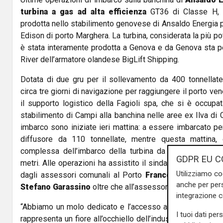
turbina a gas ad alta efficienza
GT36 di Classe H, r
prodotta nello stabilimento genovese di Ansaldo Energia pe
Edison di porto Marghera. La turbina, considerata la più pot
è stata interamente prodotta a Genova e da Genova sta p
River dell’armatore olandese BigLift Shipping.
Dotata di due gru per il sollevamento da 400 tonnellate
circa tre giorni di navigazione per raggiungere il porto ve
il supporto logistico della Fagioli spa, che si è occupa
stabilimento di Campi alla banchina nelle aree ex Ilva di 
imbarco sono iniziate ieri mattina: a essere imbarcato per
diffusore da 110 tonnellate, mentre questa mattina, è
complessa dell’imbarco della turbina da 580 tonnellate
GDPR EU C
metri. Alle operazioni ha assistito il sindaco di Genova
M
Utilizziamo co
dagli assessori comunali al Porto
Francesco Maresca
anche per pers
Stefano Garassino
oltre che all’assessore regionale all
integrazione 
“Abbiamo un molo dedicato e l’accesso al mare a due pa
I tuoi dati per
rappresenta un fiore all’occhiello dell’industria nazionale 