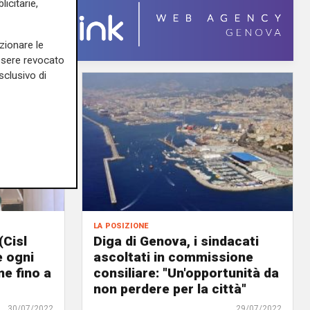
icitarie,
zionare le
essere revocato
sclusivo di
la posizione
(Cisl
Diga di Genova, i sindacati
e ogni
ascoltati in commissione
e fino a
consiliare: "Un'opportunità da
non perdere per la città"
30/07/2022
29/07/2022