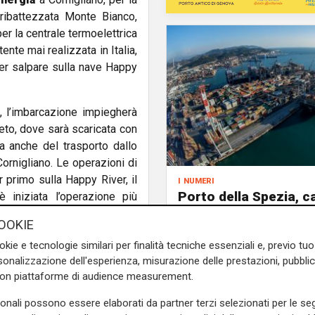
ibattezzata Monte Bianco,
r la centrale termoelettrica
ente mai realizzata in Italia,
er salpare sulla nave Happy
, l’imbarcazione impiegherà
neto, dove sarà scaricata con
ta anche del trasporto dallo
Cornigliano. Le operazioni di
 primo sulla Happy River, il
i numeri
Porto della Spezia, ca
 iniziata l’operazione più
container movimentat
 per una lunghezza di 13,5
OOKIE
nei primi 6 mesi del 
arco Bucci,
accompagnato
okie e tecnologie similari per finalità tecniche essenziali e, previo t
e allo Sviluppo economico
onalizzazione dell'esperienza, misurazione delle prestazioni, pubblic
a Formazione
Ilaria Cavo.
con piattaforme di audience measurement.
ssi da Ansaldo Energia che
sonali possono essere elaborati da partner terzi selezionati per le seg
e internazionale – ha detto il