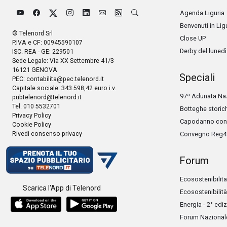
Agenda Liguria
Benvenuti in Lig
© Telenord Srl
Close UP
P.IVA e CF: 00945590107
Derby del lunedì
ISC. REA - GE: 229501
Sede Legale: Via XX Settembre 41/3
16121 GENOVA
Speciali
PEC:
contabilita@pec.telenord.it
Capitale sociale: 343.598,42 euro i.v.
97ª Adunata Naz
pubtelenord@telenord.it
Tel. 010 5532701
Botteghe storic
Privacy Policy
Capodanno con 
Cookie Policy
Rivedi consenso privacy
Convegno Reg4
Forum
Ecosostenibilita
Scarica l'App di Telenord
Ecosostenibilità
Energia - 2° edi
Forum Nazionale 