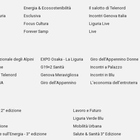
Energia & Ecosostenibilità
Il salotto di Telenord
uria
Esclusiva
Incontri Genova Italia
Focus Cultura
Liguria Live
Forever Samp
Live
ionale degli Alpini
EXPO Osaka - La Liguria
Giro dell'Appennino Donne
he
G19+2 Sanità
Incontri a Palazzo
Telenord
Genova Meravigliosa
Incontri in Blu
IA
Giro dell'Appennino
L'economia dell'entroterra
 2° edizione
Lavoro e Futuro
Liguria Verde Blu
zione
Mobilità Urbana
sull’Energia - 3° edizione
Salute & Sanità 3° Edizione