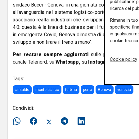
pubblicitarie: 
sindaco Bucci - Genova, in una giornata come oggi, dimostr
ricerca del pub
all’avanguardia nel sistema logistico-portuale, di cui sia
associano realtà industriali che sviluppano prodotti ad alti
Rimane in tuo 
specifiche fin
4.0: questa è la linea di business per il futuro per i pros
in qualsiasi mo
in emergenza Covid, Genova dimostra di continuare a spin
cookie tecnici 
sviluppo e non tirare il freno a mano”.
Per restare sempre aggiornati
sulle principali notizi
Cookie policy
canale Telenord, su
Whatsapp,
su
Instagram
,
su
Youtub
Tags:
ansaldo
monte bianco
turbina
porto
Genova
venezia
Condividi: