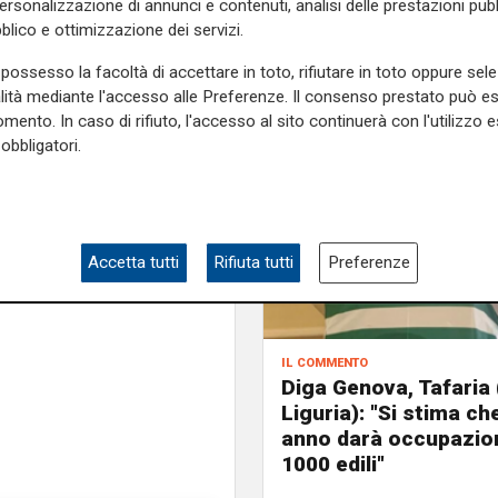
personalizzazione di annunci e contenuti, analisi delle prestazioni pubbl
a una volta di più di essere
blico e ottimizzazione dei servizi.
mo molto orgogliosi, a cui si
ssima qualità, nell’industria
possesso la facoltà di accettare in toto, rifiutare in toto oppure sele
alità mediante l'accesso alle Preferenze. Il consenso prestato può 
simi dieci anni almeno. Anche
mento. In caso di rifiuto, l'accesso al sito continuerà con l'utilizzo e
gere sull’acceleratore dello
obbligatori.
e sulla Liguria seguiteci sul
e
e su
Facebook
.
Accetta tutti
Rifiuta tutti
Preferenze
il commento
Diga Genova, Tafaria 
Liguria): "Si stima ch
anno darà occupazion
1000 edili"