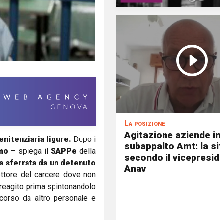
La posizione
Agitazione aziende i
enitenziaria ligure.
Dopo i
subappalto Amt: la s
mo
– spiega il
SAPPe
della
secondo il vicepresi
ta sferrata da un detenuto
Anav
ettore del carcere dove non
a reagito prima spintonandolo
corso da altro personale e