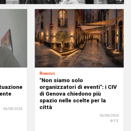
Rinnovo
n
"Non siamo solo
ituazione
organizzatori di eventi": i CIV
dente
di Genova chiedono più
spazio nelle scelte per la
città
06/08/2026
06/08/2026
di F.S.