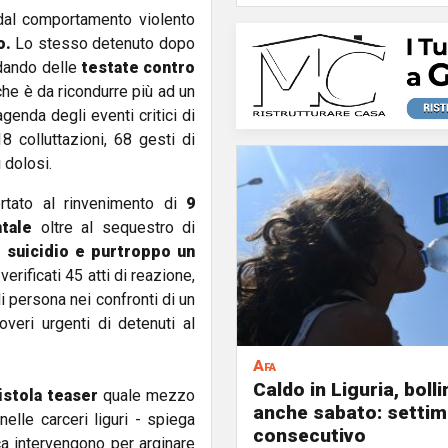
 dal comportamento violento
o.
Lo stesso detenuto dopo
 dando delle
testate contro
che è da ricondurre più ad un
genda degli eventi critici di
 colluttazioni, 68 gesti di
 dolosi.
portato al rinvenimento di
9
ntale
oltre al sequestro di
i suicidio e purtroppo un
erificati 45 atti di reazione,
 persona nei confronti di un
overi urgenti di detenuti al
Afa
Caldo in Liguria, boll
istola teaser
quale mezzo
anche sabato: settim
elle carceri liguri - spiega
consecutivo
ca intervengono per arginare