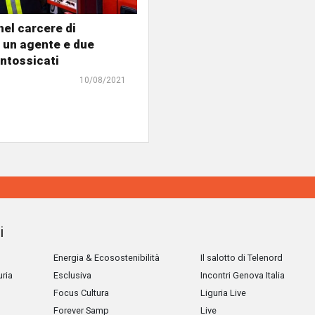
nel carcere di
 un agente e due
intossicati
10/08/2021
i
Energia & Ecosostenibilità
Il salotto di Telenord
uria
Esclusiva
Incontri Genova Italia
Focus Cultura
Liguria Live
Forever Samp
Live