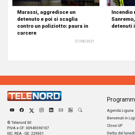
Marassi, aggredisce un
Incendio 
detenuto e poi si scaglia
Sanremo,
contro un poliziotto: paura in
detenuti 
carcere
27/08/2021
Programm
Agenda Liguria
Benvenuti in Lig
© Telenord Srl
Close UP
P.IVA e CF: 00945590107
Derby del lunedì
ISC. REA - GE: 229501