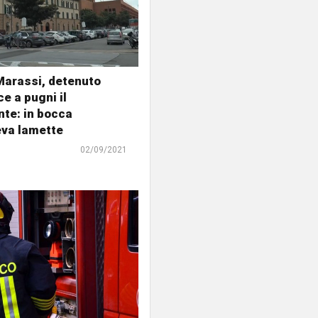
Marassi, detenuto
e a pugni il
te: in bocca
va lamette
02/09/2021