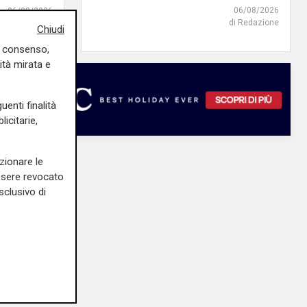
06/08/2026
06/08/2026
di Redazione
di F.S.
Chiudi
uo consenso,
ità mirata e
uenti finalità
icitarie,
zionare le
essere revocato
sclusivo di