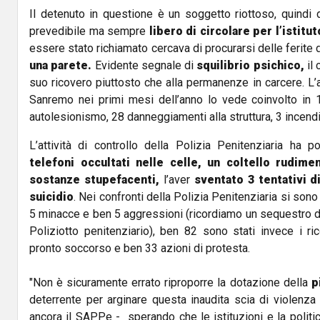
Il detenuto in questione è un soggetto riottoso, quindi
prevedibile ma sempre
libero di circolare per l’istitut
essere stato richiamato cercava di procurarsi delle ferite
una parete.
Evidente segnale di
squilibrio
psichico,
il 
suo ricovero piuttosto che alla permanenze in carcere. L’a
Sanremo nei primi mesi dell’anno lo vede coinvolto in 18
autolesionismo, 28 danneggiamenti alla struttura, 3 incendi
L’attività di controllo della Polizia Penitenziaria ha 
telefoni occultati nelle celle, un coltello rudime
sostanze stupefacenti,
l’aver
sventato 3 tentativi d
suicidio
. Nei confronti della Polizia Penitenziaria si sono v
5 minacce e ben 5 aggressioni (ricordiamo un sequestro di
Poliziotto penitenziario), ben 82 sono stati invece i ric
pronto soccorso e ben 33 azioni di protesta.
"Non è sicuramente errato riproporre la dotazione della
p
deterrente per arginare questa inaudita scia di violenza n
ancora il SAPPe - sperando che le istituzioni e la politi