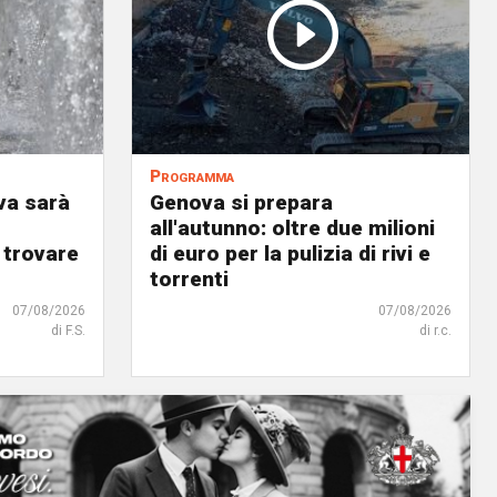
Programma
va sarà
Genova si prepara
all'autunno: oltre due milioni
 trovare
di euro per la pulizia di rivi e
torrenti
07/08/2026
07/08/2026
di F.S.
di r.c.