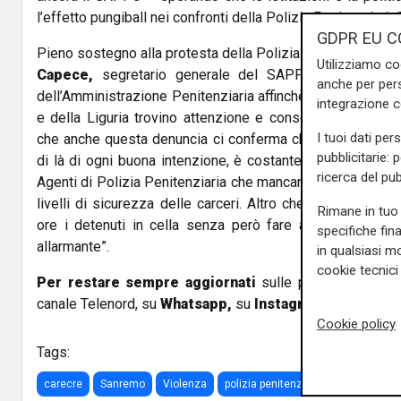
l’effetto pungiball nei confronti della Polizia Penitenziaria.
GDPR EU C
Pieno sostegno alla protesta della Polizia Penitenziaria de
Utilizziamo co
Capece,
segretario generale del SAPPE: “Ci attivere
anche per pers
dell’Amministrazione Penitenziaria affinchè le giuste prot
integrazione 
e della Liguria trovino attenzione e conseguenti provved
I tuoi dati per
che anche questa denuncia ci conferma che la tensione che
pubblicitarie: 
di là di ogni buona intenzione, è costante. Le carceri s
ricerca del pub
Agenti di Polizia Penitenziaria che mancano, finanziando gl
livelli di sicurezza delle carceri. Altro che la vigilanza
Rimane in tuo 
ore i detenuti in cella senza però fare alcunchè. La sit
specifiche fin
allarmante”.
in qualsiasi mo
cookie tecnici 
Per restare sempre aggiornati
sulle principali notizi
canale Telenord, su
Whatsapp,
su
Instagram
,
su
Youtub
Cookie policy
Tags:
carecre
Sanremo
Violenza
polizia penitenziaria
sappe
te