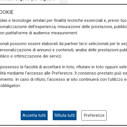
"
OOKIE
lla Liguria arriva da
Donato
okie e tecnologie similari per finalità tecniche essenziali e, previo t
mo presso il Dipartimento
onalizzazione dell'esperienza, misurazione delle prestazioni, pubblic
este dei colleghi di Sanremo
con piattaforme di audience measurement.
imento. Il dato oggettivo è
sonali possono essere elaborati da partner terzi selezionati per le seg
 caratterizza le carceri, al
personalizzazione di annunci e contenuti, analisi delle prestazioni pubbl
ono più sicure assumendo gli
blico e ottimizzazione dei servizi.
i interventi per potenziare i
 dinamica, che vorrebbe meno
possesso la facoltà di accettare in toto, rifiutare in toto oppure sele
uazione nelle carceri resta
alità mediante l'accesso alle Preferenze. Il consenso prestato può 
mento. In caso di rifiuto, l'accesso al sito continuerà con l'utilizzo e
obbligatori.
e sulla Liguria seguiteci sul
e
e su
Facebook
.
Accetta tutti
Rifiuta tutti
Preferenze
stata
agente
aggressione