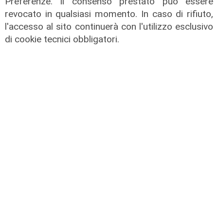
Preferenze. Il consenso prestato può essere
revocato in qualsiasi momento. In caso di rifiuto,
l'accesso al sito continuerà con l'utilizzo esclusivo
Le temperature
di cookie tecnici obbligatori.
Genova, caldo torrido: bollino rosso
anche lunedì
08/08/2026
di c.b.