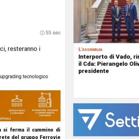
55 sec
ci, resteranno i
L'assemblea
Interporto di Vado, r
il Cda: Pierangelo Oliv
presidente
n si ferma il cammino di
rete del gruppo Ferrovie