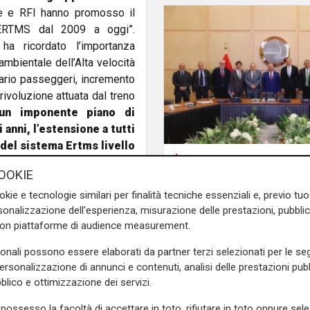
ne e RFI hanno promosso il
l’ERTMS dal 2009 a oggi”.
ha ricordato l’importanza
ambientale dell’Alta velocità
oviario passeggeri, incremento
rivoluzione attuata dal treno
 un imponente piano di
nni, l’estensione a tutti
 del sistema Ertms livello
Il progetto
semaforici e utilizza solo i
Egitto, Alstom alla gu
OOKIE
nzati ed anche molto più in
consorzio firma contr
okie e tecnologie similari per finalità tecniche essenziali e, previo t
690 milioni
onalizzazione dell'esperienza, misurazione delle prestazioni, pubblic
e sulla Liguria seguiteci sul
con piattaforme di audience measurement.
e
e su
Facebook
.
sonali possono essere elaborati da partner terzi selezionati per le seg
personalizzazione di annunci e contenuti, analisi delle prestazioni pubbl
blico e ottimizzazione dei servizi.
possesso la facoltà di accettare in toto, rifiutare in toto oppure sele