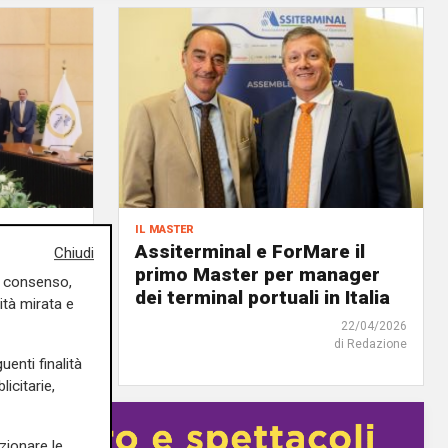
il master
ida di un
Assiterminal e ForMare il
Chiudi
atti da
primo Master per manager
uo consenso,
dei terminal portuali in Italia
ità mirata e
18/06/2026
22/04/2026
di Redazione
di Redazione
uenti finalità
icitarie,
zionare le