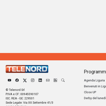
Programm
Agenda Liguria
Benvenuti in Lig
© Telenord Srl
Close UP
P.IVA e CF: 00945590107
Derby del lunedì
ISC. REA - GE: 229501
Sede Legale: Via XX Settembre 41/3