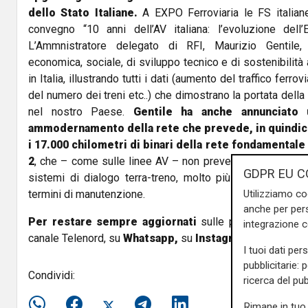
dello Stato Italiane.
A EXPO Ferroviaria le FS italia
convegno “10 anni dell’AV italiana: l’evoluzione del
L’Ammnistratore delegato di RFI, Maurizio Gentile, 
economica, sociale, di sviluppo tecnico e di sostenibilità 
in Italia, illustrando tutti i dati (aumento del traffico ferr
del numero dei treni etc..) che dimostrano la portata della 
nel nostro Paese.
Gentile ha anche annunciato
ammodernamento della rete che prevede, in quindici a
i 17.000 chilometri di binari della rete fondamentale
2
, che – come sulle linee AV – non prevede più i sistemi 
GDPR EU C
sistemi di dialogo terra-treno, molto più sicuri ed ava
termini di manutenzione.
Utilizziamo co
anche per pers
Per restare sempre aggiornati
sulle principali notizi
integrazione 
canale Telenord, su
Whatsapp,
su
Instagram
,
su
Youtub
I tuoi dati per
pubblicitarie: 
Condividi:
ricerca del pub
Rimane in tuo 