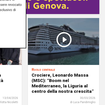
essere revocato
sclusivo di
Ruolo centrale
a
Crociere, Leonardo Massa
tà
(MSC): “Boom nel
Mediterraneo, la Liguria al
centro della nostra crescita”
13/04/2026
30/03/2026
rlotta Nicoletti
di Luca Pandimiglio