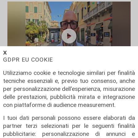
𝗫
GDPR EU COOKIE
Utilizziamo cookie e tecnologie similari per finalità
L'intervista
tecniche essenziali e, previo tuo consenso, anche
Pres. Ceraudo (Medio Ponente):
per personalizzazione dell'esperienza, misurazione
"Non demonizziamo nessuno, ma
delle prestazioni, pubblicità mirata e integrazione
tolleranza zero verso chi porta
con piattaforme di audience measurement.
degrado"
I tuoi dati personali possono essere elaborati da
07/08/2026
partner terzi selezionati per le seguenti finalità
pubblicitarie: personalizzazione di annunci e