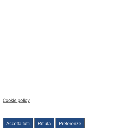
© Telenord Srl
P.IVA e CF: 00945590107 - ISC. REA - GE: 229501
Sede Legale: Via XX Settembre 41/3, 16121 GENOVA
PEC: contabilita@pec.telenord.it
Capitale sociale: 343.598,42 euro i.v.
Tutti i diritti riservati, vietata la copia anche parziale
dei contenuti
pubtelenord@telenord.it
Tel. 010 55 32 701
Informativa della privacy
|
Gestisci consenso
Cookie policy
Accetta tutti
Rifiuta
Preferenze