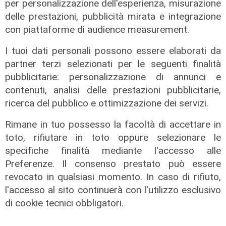
per personalizzazione dell'esperienza, misurazione
delle prestazioni, pubblicità mirata e integrazione
con piattaforme di audience measurement.
I tuoi dati personali possono essere elaborati da
partner terzi selezionati per le seguenti finalità
pubblicitarie: personalizzazione di annunci e
contenuti, analisi delle prestazioni pubblicitarie,
ricerca del pubblico e ottimizzazione dei servizi.
Rimane in tuo possesso la facoltà di accettare in
toto, rifiutare in toto oppure selezionare le
specifiche finalità mediante l'accesso alle
Preferenze. Il consenso prestato può essere
Estate torrida
revocato in qualsiasi momento. In caso di rifiuto,
Caldo atroce, a Genova sarà bollino
l'accesso al sito continuerà con l'utilizzo esclusivo
rosso fino a domenica. Ecco dove
di cookie tecnici obbligatori.
trovare il fresco
07/08/2026