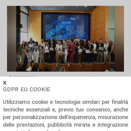
Il percorso
𝗫
Gruppo Fs, Piano Mattei: al via
GDPR EU COOKIE
l'esperienza in Italia di 14 lavoratori
tunisini
Utilizziamo cookie e tecnologie similari per finalità
tecniche essenziali e, previo tuo consenso, anche
21/07/2026
di Redazione
per personalizzazione dell'esperienza, misurazione
delle prestazioni, pubblicità mirata e integrazione