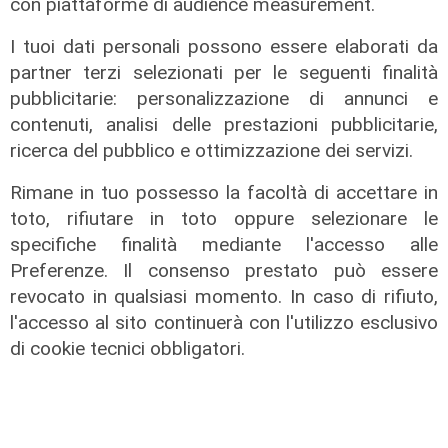
con piattaforme di audience measurement.
I tuoi dati personali possono essere elaborati da
partner terzi selezionati per le seguenti finalità
pubblicitarie: personalizzazione di annunci e
contenuti, analisi delle prestazioni pubblicitarie,
ricerca del pubblico e ottimizzazione dei servizi.
Rimane in tuo possesso la facoltà di accettare in
toto, rifiutare in toto oppure selezionare le
Il progetto
specifiche finalità mediante l'accesso alle
Egitto, Alstom alla guida di un
Preferenze. Il consenso prestato può essere
consorzio firma contratti da 690
revocato in qualsiasi momento. In caso di rifiuto,
milioni
l'accesso al sito continuerà con l'utilizzo esclusivo
18/06/2026
di cookie tecnici obbligatori.
di Redazione