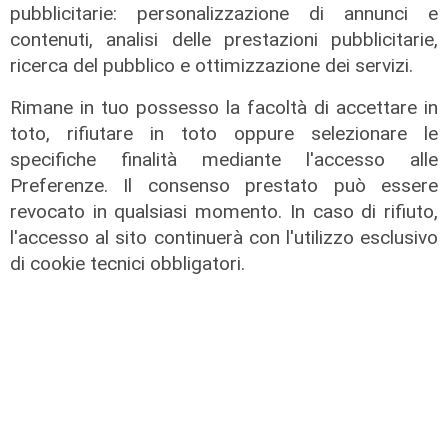
pubblicitarie: personalizzazione di annunci e
contenuti, analisi delle prestazioni pubblicitarie,
ricerca del pubblico e ottimizzazione dei servizi.
L'intervista
Rimane in tuo possesso la facoltà di accettare in
Pres. Ceraudo (Medio Ponente):
toto, rifiutare in toto oppure selezionare le
"Non demonizziamo nessuno, ma
specifiche finalità mediante l'accesso alle
tolleranza zero verso chi porta
Preferenze. Il consenso prestato può essere
degrado"
revocato in qualsiasi momento. In caso di rifiuto,
07/08/2026
l'accesso al sito continuerà con l'utilizzo esclusivo
di cookie tecnici obbligatori.