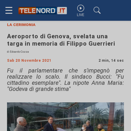
☰
LIVE
la cerimonia
Aeroporto di Genova, svelata una
targa in memoria di Filippo Guerrieri
di Edoardo Cozza
Sab 20 Novembre 2021
2 min, 14 sec
Fu il parlamentare che s'impegnò per
realizzare lo scalo. Il sindaco Bucci: "Fu
cittadino esemplare". La nipote Anna Maria:
"Godeva di grande stima"