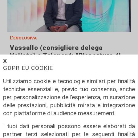
L'esclusiva
Vassallo (consigliere delega
Vallate) a Telenord: "Riapertura di
𝗫
via Lepanto ottima notizia per
GDPR EU COOKIE
ridurre il traffico in Valpolcevera"
07/08/2026
Utilizziamo cookie e tecnologie similari per finalità
tecniche essenziali e, previo tuo consenso, anche
per personalizzazione dell'esperienza, misurazione
delle prestazioni, pubblicità mirata e integrazione
con piattaforme di audience measurement.
I tuoi dati personali possono essere elaborati da
partner terzi selezionati per le seguenti finalità