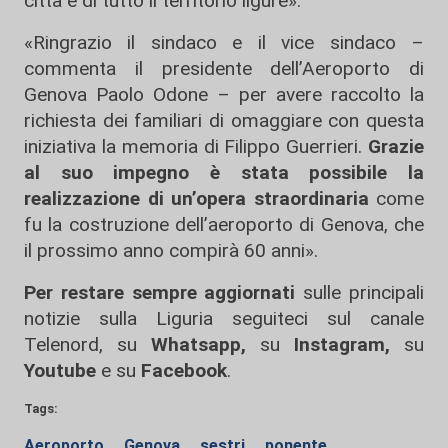
città e di tutto il territorio ligure».
«Ringrazio il sindaco e il vice sindaco –
commenta il presidente dell’Aeroporto di
Genova Paolo Odone – per avere raccolto la
richiesta dei familiari di omaggiare con questa
iniziativa la memoria di Filippo Guerrieri.
Grazie
al suo impegno è stata possibile la
realizzazione di un’opera straordinaria
come
fu la costruzione dell’aeroporto di Genova, che
il prossimo anno compirà 60 anni».
Per restare sempre aggiornati
sulle principali
notizie sulla Liguria seguiteci sul canale
Telenord, su
Whatsapp,
su
Instagram
,
su
Youtube
e su
Facebook
.
Tags:
Aeroporto
Genova
sestri
ponente